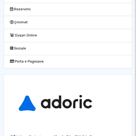
Rezervimi
Çmimet
Dyqan Online
Sociale
Porta e Pagesave