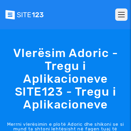
Vlerësim Adoric -
Tregu i
Aplikacioneve
SITE123 - Tregu i
Aplikacioneve
Merrni vlerësimin e plotë Adoric dhe shikoni se si
mund ta shtoni lehtësisht në faqen tuaj të