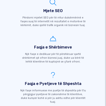
Mjete SEO
Përdorni mjetet SEO për të rritur dukshmërinë e
faqes suaj të internetit në rezultatet e motorëve të
kërkimit, duke sjellë trafik organik në biznesin tuaj.
Faqja e Shërbimeve
Një faqe e dedikuar për të përshkruar qartë
shërbimet që ofron biznesi juaj, duke ua bërë të
lehtë klientëve të kuptojnë se çfarë ofroni.
Faqja e Pyetjeve të Shpeshta
Një faqe informuese me pyetje të shpeshta për t'iu
përgjigjur pyetjeve të zakonshme të klientëve,
duke kursyer kohë si për ju ashtu edhe për klientët
tuaj.