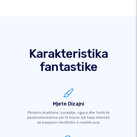
Karakteristika
fantastike
Mjete Dizajni
Përdorni shabllone, paraqitje, ngjyra dhe fonte të
personalizueshme për të krijuar një faqe interneti
që pasqyron identitetin e markës suaj.