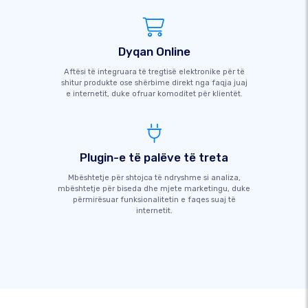
Dyqan Online
Aftësi të integruara të tregtisë elektronike për të
shitur produkte ose shërbime direkt nga faqja juaj
e internetit, duke ofruar komoditet për klientët.
Plugin-e të palëve të treta
Mbështetje për shtojca të ndryshme si analiza,
mbështetje për biseda dhe mjete marketingu, duke
përmirësuar funksionalitetin e faqes suaj të
internetit.