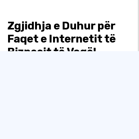
Zgjidhja e Duhur për
Faqet e Internetit të
Biznesit të Vogël
Krijimi i një faqeje interneti për biznes të vogël nuk ka
qenë kurrë më i thjeshtë falë SITE123. Pavarësisht nëse
jeni avokat, mjeshtër artizanati apo zotëroni një dyqan
të vogël lokal apo furrë buke, platforma jonë ka gjithçka
që ju nevojitet për të filluar.
Me SITE123, ju mund t’i shisni lehtësisht produktet
tuaja në internet, të ofroni shërbimet tuaja me sistemin
tonë të integruar të rezervimeve, të shfaqni veçoritë e
produkteve tuaja ose të ngarkoni artikuj. Ndërtuesi ynë i