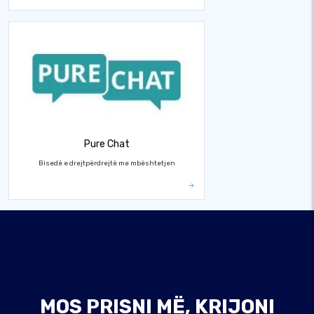
Pure Chat
Bisedë e drejtpërdrejtë me mbështetjen
MOS PRISNI MË, KRIJONI