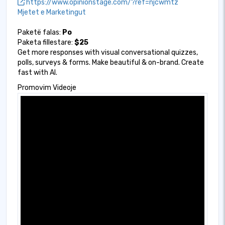
https://www.opinionstage.com/?ref=njcwmtz
Mjetet e Marketingut
Paketë falas:
Po
Paketa fillestare:
$25
Get more responses with visual conversational quizzes,
polls, surveys & forms. Make beautiful & on-brand. Create
fast with AI.
Promovim Videoje