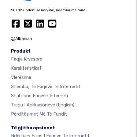
SITE123: ndërtuar ndryshe, ndërtuar më mirë.
Albanian
Produkt
Faqja Kryesore
Karakteristikat
Vlerësime
Shembuj Të Faqeve Të Internetit
Shabllone Faqesh Interneti
Tregu I Aplikacioneve
(English)
Përditësimet Më Të Fundit
Të gjitha opsionet
Ndërtues Falas I Faqeve Të Internetit