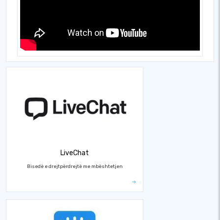
LiveChat
Bisedë e drejtpërdrejtë me mbështetjen