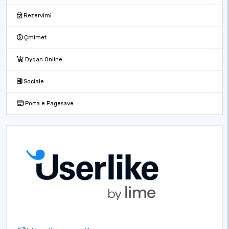
Rezervimi
Çmimet
Dyqan Online
Sociale
Porta e Pagesave