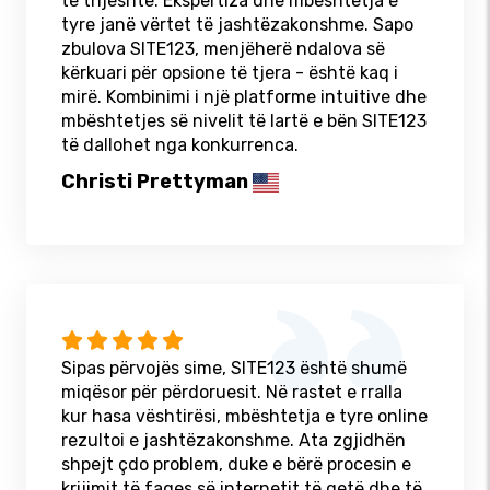
të thjeshtë. Ekspertiza dhe mbështetja e
tyre janë vërtet të jashtëzakonshme. Sapo
zbulova SITE123, menjëherë ndalova së
kërkuari për opsione të tjera - është kaq i
mirë. Kombinimi i një platforme intuitive dhe
mbështetjes së nivelit të lartë e bën SITE123
të dallohet nga konkurrenca.
Christi Prettyman
Sipas përvojës sime, SITE123 është shumë
miqësor për përdoruesit. Në rastet e rralla
kur hasa vështirësi, mbështetja e tyre online
rezultoi e jashtëzakonshme. Ata zgjidhën
shpejt çdo problem, duke e bërë procesin e
krijimit të faqes së internetit të qetë dhe të