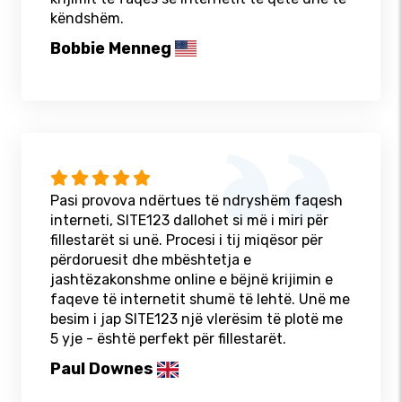
këndshëm.
Bobbie Menneg
Pasi provova ndërtues të ndryshëm faqesh
interneti, SITE123 dallohet si më i miri për
fillestarët si unë. Procesi i tij miqësor për
përdoruesit dhe mbështetja e
jashtëzakonshme online e bëjnë krijimin e
faqeve të internetit shumë të lehtë. Unë me
besim i jap SITE123 një vlerësim të plotë me
5 yje - është perfekt për fillestarët.
Paul Downes