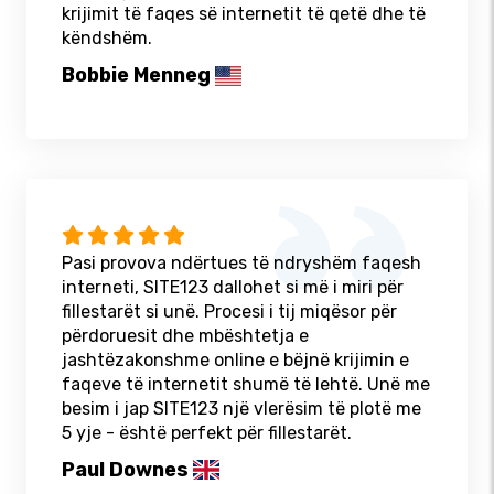
krijimit të faqes së internetit të qetë dhe të
këndshëm.
Bobbie Menneg
Pasi provova ndërtues të ndryshëm faqesh
interneti, SITE123 dallohet si më i miri për
fillestarët si unë. Procesi i tij miqësor për
përdoruesit dhe mbështetja e
jashtëzakonshme online e bëjnë krijimin e
faqeve të internetit shumë të lehtë. Unë me
besim i jap SITE123 një vlerësim të plotë me
5 yje - është perfekt për fillestarët.
Paul Downes