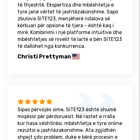
të thjeshtë. Ekspertiza dhe mbështetja e
tyre janë vërtet të jashtëzakonshme. Sapo
zbulova SITE123, menjëherë ndalova së
kërkuari për opsione të tjera - është kaq i
mirë. Kombinimi i një platforme intuitive dhe
mbështetjes së nivelit të lartë e bën SITE123
të dallohet nga konkurrenca.
Christi Prettyman
Sipas përvojës sime, SITE123 është shumë
miqësor për përdoruesit. Në rastet e rralla
kur hasa vështirësi, mbështetja e tyre online
rezultoi e jashtëzakonshme. Ata zgjidhën
shpejt çdo problem, duke e bërë procesin e