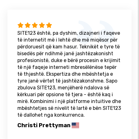
SITE123 është, pa dyshim, dizajneri i faqeve
të internetit më i lehtë dhe më miqësor për
përdoruesit që kam hasur. Teknikët e tyre të
bisedës për ndihmë janë jashtëzakonisht
profesionistë, duke e bërë procesin e krijimit
të një faqeje interneti mbresëlënëse tepër
të thjeshtë. Ekspertiza dhe mbështetja e
tyre janë vërtet të jashtëzakonshme. Sapo
zbulova SITE123, menjëherë ndalova së
kërkuari për opsione të tjera - është kaq i
mirë. Kombinimi i një platforme intuitive dhe
mbështetjes së nivelit të lartë e bën SITE123
të dallohet nga konkurrenca.
Christi Prettyman