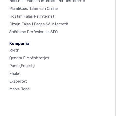
Ndërtues Faqesh Interneti Për Restorante
Planifikues Takimesh Online
Hostim Falas Në Internet
Dizajn Falas I Faqes Së Internetit
Shërbime Profesionale SEO
Kompania
Rreth
Qendra E Mbështetjes
Punë
(English)
Filialet
Ekspertët
Marka Jonë