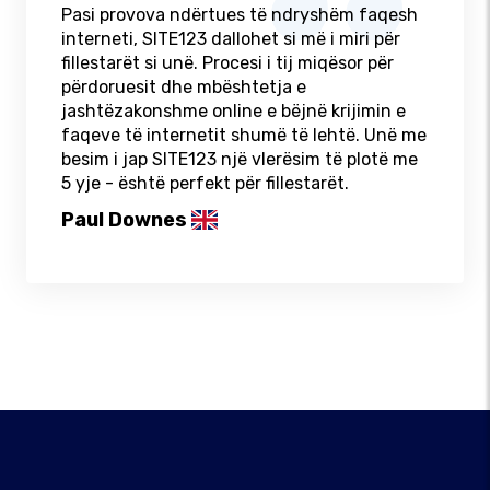
Pasi provova ndërtues të ndryshëm faqesh
interneti, SITE123 dallohet si më i miri për
fillestarët si unë. Procesi i tij miqësor për
përdoruesit dhe mbështetja e
jashtëzakonshme online e bëjnë krijimin e
faqeve të internetit shumë të lehtë. Unë me
besim i jap SITE123 një vlerësim të plotë me
5 yje - është perfekt për fillestarët.
Paul Downes