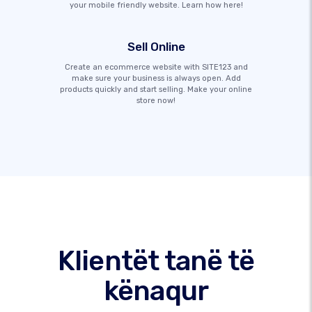
your mobile friendly website. Learn how here!
Sell Online
Create an ecommerce website with SITE123 and
make sure your business is always open. Add
products quickly and start selling. Make your online
store now!
Klientët tanë të
kënaqur