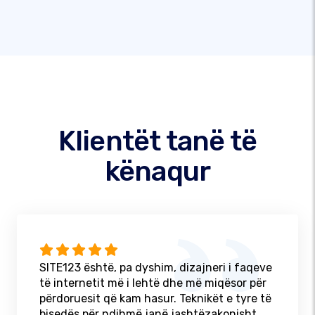
Klientët tanë të
kënaqur
SITE123 është, pa dyshim, dizajneri i faqeve
të internetit më i lehtë dhe më miqësor për
përdoruesit që kam hasur. Teknikët e tyre të
bisedës për ndihmë janë jashtëzakonisht