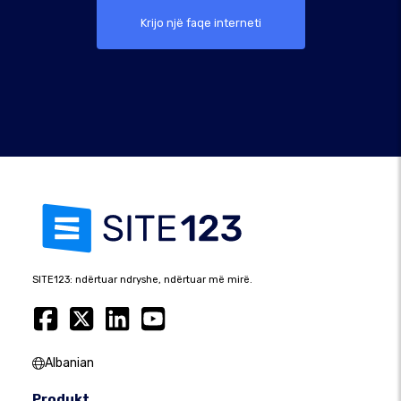
Krijo një faqe interneti
SITE123: ndërtuar ndryshe, ndërtuar më mirë.
Albanian
Produkt