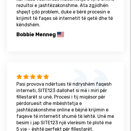
rezultoi e jashtëzakonshme. Ata zgjidhën
shpejt çdo problem, duke e bërë procesin e
krijimit të faqes së internetit të qetë dhe të
këndshëm.
Bobbie Menneg
Pasi provova ndërtues të ndryshëm faqesh
interneti, SITE123 dallohet si më i miri për
fillestarët si unë. Procesi i tij miqësor për
përdoruesit dhe mbështetja e
jashtëzakonshme online e bëjnë krijimin e
faqeve të internetit shumë të lehtë. Unë me
besim i jap SITE123 një vlerësim të plotë me
5 yje - është perfekt për fillestarët.