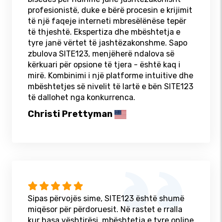
profesionistë, duke e bërë procesin e krijimit
të një faqeje interneti mbresëlënëse tepër
të thjeshtë. Ekspertiza dhe mbështetja e
tyre janë vërtet të jashtëzakonshme. Sapo
zbulova SITE123, menjëherë ndalova së
kërkuari për opsione të tjera - është kaq i
mirë. Kombinimi i një platforme intuitive dhe
mbështetjes së nivelit të lartë e bën SITE123
të dallohet nga konkurrenca.
Christi Prettyman
Sipas përvojës sime, SITE123 është shumë
miqësor për përdoruesit. Në rastet e rralla
kur hasa vështirësi, mbështetja e tyre online