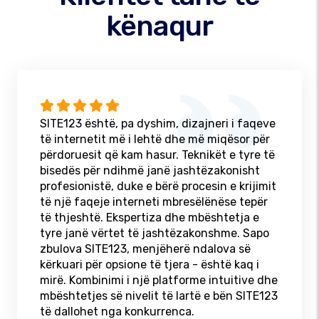
kënaqur
SITE123 është, pa dyshim, dizajneri i faqeve
të internetit më i lehtë dhe më miqësor për
përdoruesit që kam hasur. Teknikët e tyre të
bisedës për ndihmë janë jashtëzakonisht
profesionistë, duke e bërë procesin e krijimit
të një faqeje interneti mbresëlënëse tepër
të thjeshtë. Ekspertiza dhe mbështetja e
tyre janë vërtet të jashtëzakonshme. Sapo
zbulova SITE123, menjëherë ndalova së
kërkuari për opsione të tjera - është kaq i
mirë. Kombinimi i një platforme intuitive dhe
mbështetjes së nivelit të lartë e bën SITE123
të dallohet nga konkurrenca.