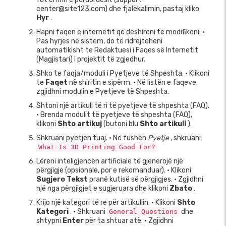
center@site123.com) dhe fjalëkalimin, pastaj kliko
Hyr
.
Hapni faqen e internetit që dëshironi të modifikoni. •
Pas hyrjes në sistem, do të ridrejtoheni
automatikisht te Redaktuesi i Faqes së Internetit
(Magjistari) i projektit të zgjedhur.
Shko te faqja/moduli i Pyetjeve të Shpeshta. • Klikoni
te
Faqet
në shiritin e sipërm. • Në listën e faqeve,
zgjidhni modulin e Pyetjeve të Shpeshta.
Shtoni një artikull të ri të pyetjeve të shpeshta (FAQ).
• Brenda modulit të pyetjeve të shpeshta (FAQ),
klikoni
Shto artikuj
(butoni blu
Shto artikull
).
Shkruani pyetjen tuaj. • Në fushën
Pyetje
, shkruani:
What Is 3D Printing Good For?
Lëreni inteligjencën artificiale të gjenerojë një
përgjigje (opsionale, por e rekomanduar). • Klikoni
Sugjero Tekst
pranë kutisë së përgjigjes. • Zgjidhni
një nga përgjigjet e sugjeruara dhe klikoni
Zbato
.
Krijo një kategori të re për artikullin. • Klikoni
Shto
Kategori
. • Shkruani
dhe
General Questions
shtypni
Enter
për ta shtuar atë. • Zgjidhni