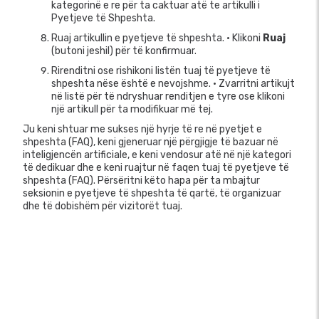
kategorinë e re për ta caktuar atë te artikulli i
Pyetjeve të Shpeshta.
Ruaj artikullin e pyetjeve të shpeshta. • Klikoni
Ruaj
(butoni jeshil) për të konfirmuar.
Rirenditni ose rishikoni listën tuaj të pyetjeve të
shpeshta nëse është e nevojshme. • Zvarritni artikujt
në listë për të ndryshuar renditjen e tyre ose klikoni
një artikull për ta modifikuar më tej.
Ju keni shtuar me sukses një hyrje të re në pyetjet e
shpeshta (FAQ), keni gjeneruar një përgjigje të bazuar në
inteligjencën artificiale, e keni vendosur atë në një kategori
të dedikuar dhe e keni ruajtur në faqen tuaj të pyetjeve të
shpeshta (FAQ). Përsëritni këto hapa për ta mbajtur
seksionin e pyetjeve të shpeshta të qartë, të organizuar
dhe të dobishëm për vizitorët tuaj.