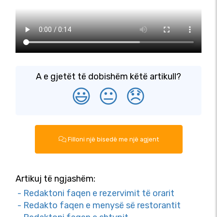
A e gjetët të dobishëm këtë artikull?
😃
😐
😞
Filloni një bisedë me një agjent
Artikuj të ngjashëm:
- Redaktoni faqen e rezervimit të orarit
- Redakto faqen e menysë së restorantit