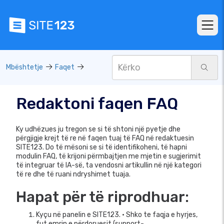
Mbështetje
Faqet
Redaktoni faqen FAQ
Ky udhëzues ju tregon se si të shtoni një pyetje dhe
përgjigje krejt të re në faqen tuaj të FAQ në redaktuesin
SITE123. Do të mësoni se si të identifikoheni, të hapni
modulin FAQ, të krijoni përmbajtjen me mjetin e sugjerimit
të integruar të IA-së, ta vendosni artikullin në një kategori
të re dhe të ruani ndryshimet tuaja.
Hapat për të riprodhuar:
Kyçu në panelin e SITE123. • Shko te faqja e hyrjes,
fut emrin e përdoruesit (support-