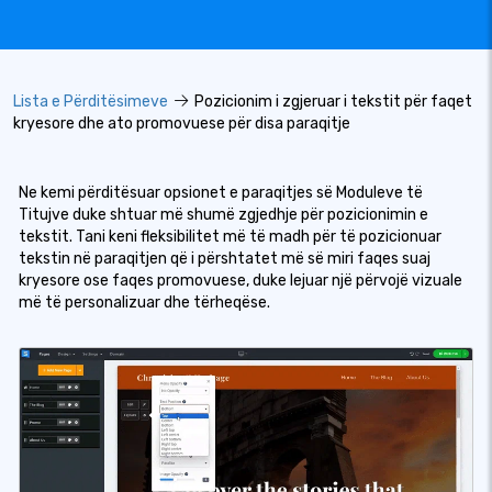
Lista e Përditësimeve
Pozicionim i zgjeruar i tekstit për faqet
kryesore dhe ato promovuese për disa paraqitje
Ne kemi përditësuar opsionet e paraqitjes së Moduleve të
Titujve duke shtuar më shumë zgjedhje për pozicionimin e
tekstit. Tani keni fleksibilitet më të madh për të pozicionuar
tekstin në paraqitjen që i përshtatet më së miri faqes suaj
kryesore ose faqes promovuese, duke lejuar një përvojë vizuale
më të personalizuar dhe tërheqëse.