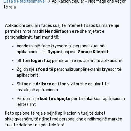
Lista e Përditësimeve
Aplikacion celular – Ndërfaqe dhe veçori
të reja
Aplikacioni celular i faqes suaj të internetit sapo ka marrë një
përmirësim të madh! Me ndërfaqen e re dhe mjetet e
personalizimit, tani mund të:
Vendosni një faqe kryesore të personalizuar për
aplikacionin — si
Dyqani
juaj ose
Zona e Klientit
️ Shtoni
logon
tuaj për ekranin e instalimit të aplikacionit
Zgjidh një
sfond
të personalizuar për ekranin kryesor të
aplikacionit
Shfaq një
dritare
që fton vizitorët e celularit të
instalojnë aplikacionin
Përdorni një
kod të shpejtë
për ta shkarkuar aplikacionin
lehtësisht
Këto opsione të reja e bëjnë aplikacionin tuaj të duket
shkëlqyeshëm, të ndihet më personal dhe e ndihmojnë markën
tuaj të dallohet në çdo telefon!