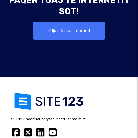
FAQEN TUAJ TË INTERNETIT
SOT!
Krijo një faqe interneti
SITE123: ndërtuar ndryshe, ndërtuar më mirë.