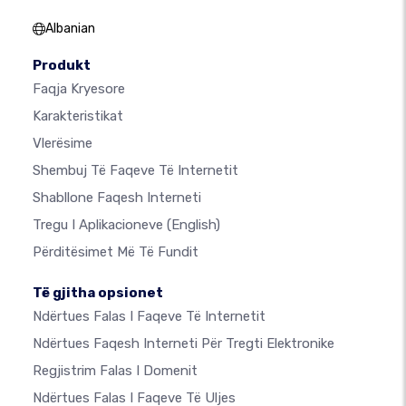
Albanian
Produkt
Faqja Kryesore
Karakteristikat
Vlerësime
Shembuj Të Faqeve Të Internetit
Shabllone Faqesh Interneti
Tregu I Aplikacioneve
(English)
Përditësimet Më Të Fundit
Të gjitha opsionet
Ndërtues Falas I Faqeve Të Internetit
Ndërtues Faqesh Interneti Për Tregti Elektronike
Regjistrim Falas I Domenit
Ndërtues Falas I Faqeve Të Uljes