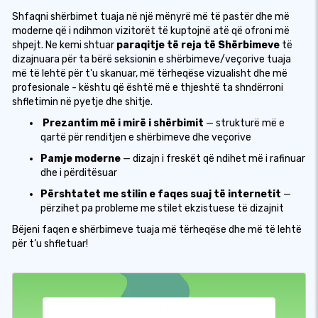
Shfaqni shërbimet tuaja në një mënyrë më të pastër dhe më
moderne që i ndihmon vizitorët të kuptojnë atë që ofroni më
shpejt. Ne kemi shtuar
paraqitje të reja të Shërbimeve
të
dizajnuara për ta bërë seksionin e shërbimeve/veçorive tuaja
më të lehtë për t'u skanuar, më tërheqëse vizualisht dhe më
profesionale - kështu që është më e thjeshtë ta shndërroni
shfletimin në pyetje dhe shitje.
Prezantim më i mirë i shërbimit
— strukturë më e
qartë për renditjen e shërbimeve dhe veçorive
Pamje moderne
— dizajn i freskët që ndihet më i rafinuar
dhe i përditësuar
Përshtatet me stilin e faqes suaj të internetit
—
përzihet pa probleme me stilet ekzistuese të dizajnit
Bëjeni faqen e shërbimeve tuaja më tërheqëse dhe më të lehtë
për t’u shfletuar!