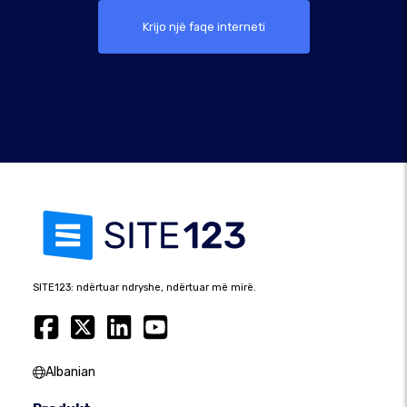
Krijo një faqe interneti
SITE123: ndërtuar ndryshe, ndërtuar më mirë.
Albanian