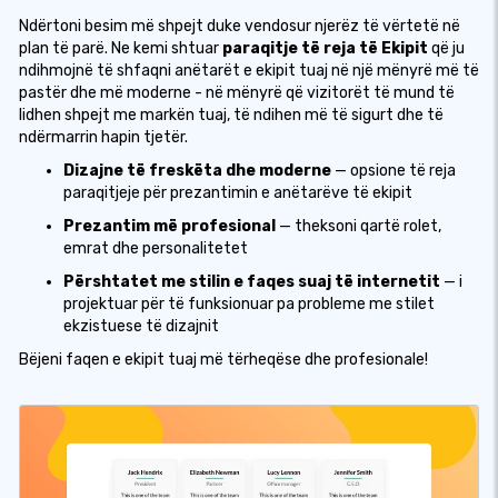
Ndërtoni besim më shpejt duke vendosur njerëz të vërtetë në
plan të parë. Ne kemi shtuar
paraqitje të reja të Ekipit
që ju
ndihmojnë të shfaqni anëtarët e ekipit tuaj në një mënyrë më të
pastër dhe më moderne - në mënyrë që vizitorët të mund të
lidhen shpejt me markën tuaj, të ndihen më të sigurt dhe të
ndërmarrin hapin tjetër.
Dizajne të freskëta dhe moderne
— opsione të reja
paraqitjeje për prezantimin e anëtarëve të ekipit
Prezantim më profesional
— theksoni qartë rolet,
emrat dhe personalitetet
Përshtatet me stilin e faqes suaj të internetit
— i
projektuar për të funksionuar pa probleme me stilet
ekzistuese të dizajnit
Bëjeni faqen e ekipit tuaj më tërheqëse dhe profesionale!