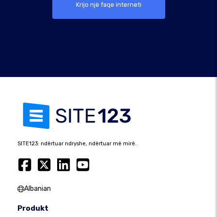
Krijo një faqe interneti
SITE123: ndërtuar ndryshe, ndërtuar më mirë.
Albanian
Produkt