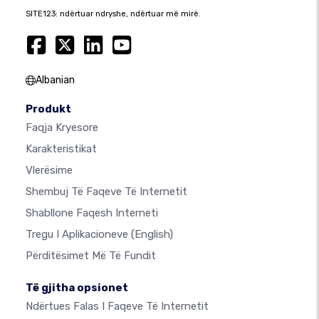
SITE123: ndërtuar ndryshe, ndërtuar më mirë.
Albanian
Produkt
Faqja Kryesore
Karakteristikat
Vlerësime
Shembuj Të Faqeve Të Internetit
Shabllone Faqesh Interneti
Tregu I Aplikacioneve
(English)
Përditësimet Më Të Fundit
Të gjitha opsionet
Ndërtues Falas I Faqeve Të Internetit