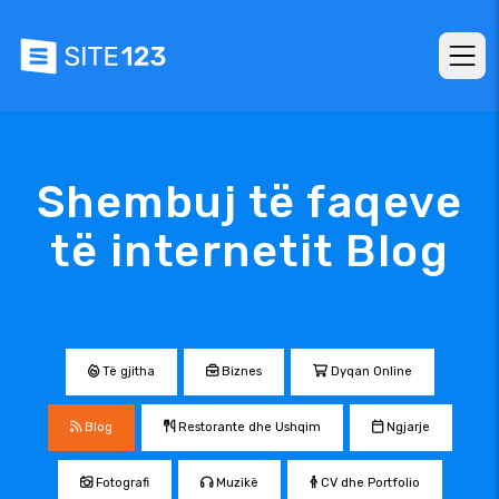
Shembuj të faqeve
të internetit Blog
Të gjitha
Biznes
Dyqan Online
Blog
Restorante dhe Ushqim
Ngjarje
Fotografi
Muzikë
CV dhe Portfolio