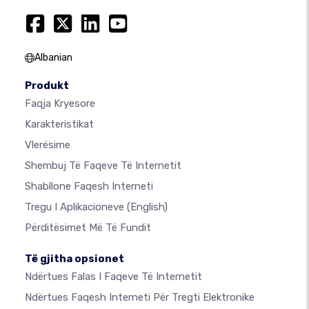
Albanian
Produkt
Faqja Kryesore
Karakteristikat
Vlerësime
Shembuj Të Faqeve Të Internetit
Shabllone Faqesh Interneti
Tregu I Aplikacioneve
(English)
Përditësimet Më Të Fundit
Të gjitha opsionet
Ndërtues Falas I Faqeve Të Internetit
Ndërtues Faqesh Interneti Për Tregti Elektronike