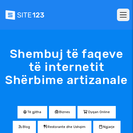
Shembuj të faqeve
të internetit
Shërbime artizanale
Të gjitha
Biznes
Dyqan Online
Blog
Restorante dhe Ushqim
Ngjarje