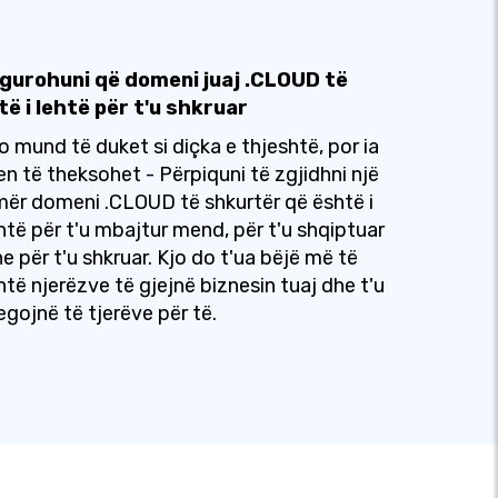
igurohuni që domeni juaj .CLOUD të
të i lehtë për t'u shkruar
o mund të duket si diçka e thjeshtë, por ia
en të theksohet - Përpiquni të zgjidhni një
ër domeni .CLOUD të shkurtër që është i
htë për t'u mbajtur mend, për t'u shqiptuar
e për t'u shkruar. Kjo do t'ua bëjë më të
htë njerëzve të gjejnë biznesin tuaj dhe t'u
egojnë të tjerëve për të.