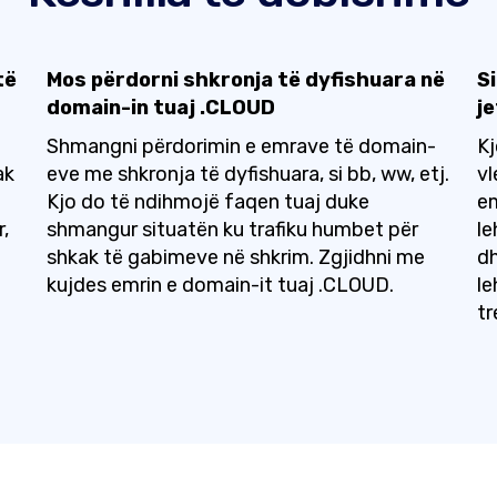
të
Mos përdorni shkronja të dyfishuara në
S
domain-in tuaj .CLOUD
je
Shmangni përdorimin e emrave të domain-
Kj
ak
eve me shkronja të dyfishuara, si bb, ww, etj.
vl
Kjo do të ndihmojë faqen tuaj duke
em
,
shmangur situatën ku trafiku humbet për
le
shkak të gabimeve në shkrim. Zgjidhni me
dh
kujdes emrin e domain-it tuaj .CLOUD.
le
tr