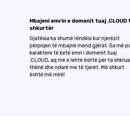
Mbajeni emrin e domenit tuaj .CLOUD 
shkurtër
Gjatësia ka shumë rëndësi kur njerëzit
përpiqen të mbajnë mend gjërat. Sa më p
karaktere të ketë emri i domenit tuaj
.CLOUD, aq më e lehtë është për ta shkruar
thënë dhe ndarë me të tjerët. Më shkurt
është më mirë!