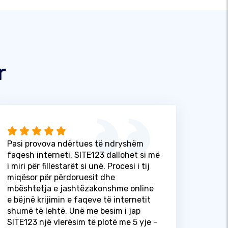
r
Pasi provova ndërtues të ndryshëm
faqesh interneti, SITE123 dallohet si më
i miri për fillestarët si unë. Procesi i tij
miqësor për përdoruesit dhe
mbështetja e jashtëzakonshme online
e bëjnë krijimin e faqeve të internetit
shumë të lehtë. Unë me besim i jap
SITE123 një vlerësim të plotë me 5 yje -