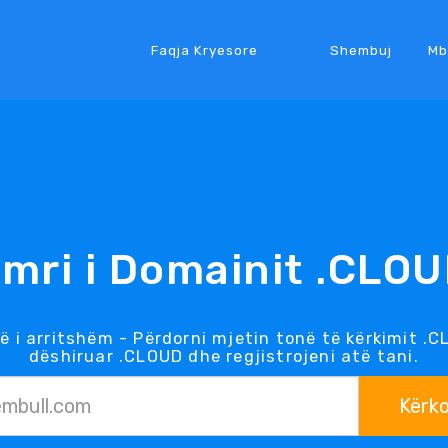
Faqja Kryesore
Shembuj
Mb
mri i Domainit .CLO
 i arritshëm - Përdorni mjetin tonë të kërkimit .
dëshiruar .CLOUD dhe regjistrojeni atë tani.
Kërk