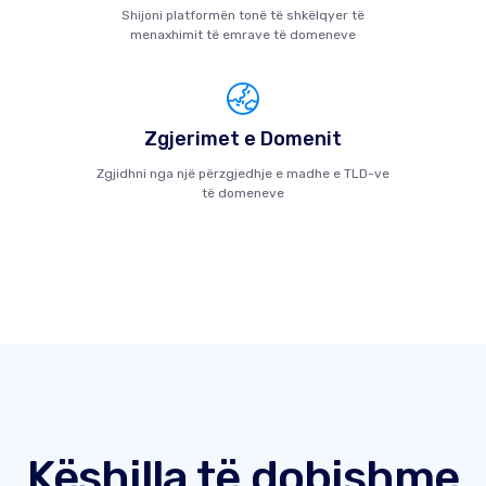
Shijoni platformën tonë të shkëlqyer të
menaxhimit të emrave të domeneve
Zgjerimet e Domenit
Zgjidhni nga një përzgjedhje e madhe e TLD-ve
të domeneve
Këshilla të dobishme