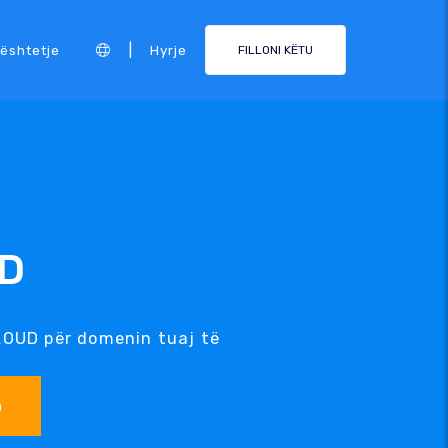
|
ështetje
Hyrje
FILLONI KËTU
UD
CLOUD për domenin tuaj të
o