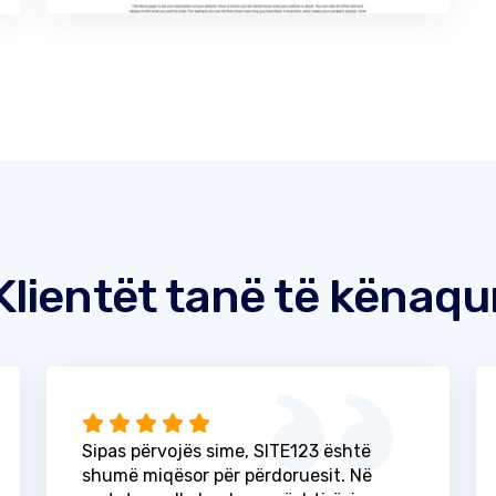
Klientët tanë të kënaqu
Sipas përvojës sime, SITE123 është
shumë miqësor për përdoruesit. Në