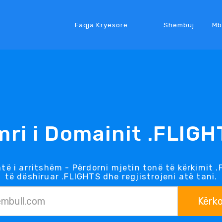
Faqja Kryesore
Shembuj
Mb
mri i Domainit .FLIGH
të i arritshëm - Përdorni mjetin tonë të kërkimit 
të dëshiruar .FLIGHTS dhe regjistrojeni atë tani.
Kërk