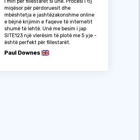
i miri për fillestarët si unë. Procesi i tij
miqësor për përdoruesit dhe
mbështetja e jashtëzakonshme online
e bëjnë krijimin e faqeve të internetit
shumë të lehtë. Unë me besim i jap
SITE123 një vlerësim të plotë me 5 yje -
është perfekt për fillestarët.
Paul Downes