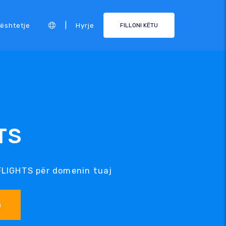
|
ështetje
Hyrje
FILLONI KËTU
TS
.FLIGHTS për domenin tuaj
o