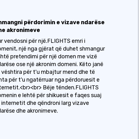
hmangni përdorimin e vizave ndarëse
he akronimeve
r vendosni për një.FLIGHTS emri i
menit, një nga gjërat që duhet shmangur
htë pretendimi për një domen me vizë
arëse ose një akronim domeni. Këto janë
 vështira për t'u mbajtur mend dhe të
hta për t'u ngatërruar nga përdoruesit e
ternetit.<br><br> Bëje tënden.FLIGHTS
menin e lehtë për shikuesit e faqes suaj
 internetit dhe qëndroni larg vizave
arëse dhe akronimeve.