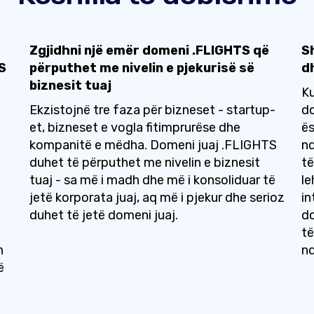
Zgjidhni një emër domeni .FLIGHTS që
S
S
përputhet me nivelin e pjekurisë së
d
biznesit tuaj
Ku
Ekzistojnë tre faza për bizneset - startup-
do
et, bizneset e vogla fitimprurëse dhe
ës
kompanitë e mëdha. Domeni juaj .FLIGHTS
nd
duhet të përputhet me nivelin e biznesit
të
tuaj - sa më i madh dhe më i konsoliduar të
le
jetë korporata juaj, aq më i pjekur dhe serioz
in
duhet të jetë domeni juaj.
do
të
n
nd
ë