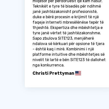
miqësor për përdoruesit që kam hasur.
Teknikët e tyre të bisedës për ndihmë
janë jashtëzakonisht profesionistë,
duke e bërë procesin e krijimit të një
faqeje interneti mbresëlënëse tepër të
thjeshtë. Ekspertiza dhe mbështetja e
tyre janë vërtet të jashtëzakonshme.
Sapo zbulova SITE123, menjëherë
ndalova së kërkuari për opsione të tjera
- është kaq i mirë. Kombinimi i një
platforme intuitive dhe mbështetjes së
nivelit të lartë e bën SITE123 të dallohet
nga konkurrenca.
Christi Prettyman