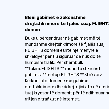
Bleni gabimet e zakonshme
drejtshkrimore të fjalës suaj. FLIGHT
domen
Duke u përqendruar në gabimet më të
mundshme drejtshkrimore të fjalës suaj.
FLIGHTS domeni është një mënyrë e
shkëlqyer për t'u siguruar që nuk do të
humbisni trafik. Për shembull,
**takim.FLIGHTS ** mund të shkruhet
gabim si **metup.FLIGHTS **.<br><br>
Kërkoni ato domene me gabime
drejtshkrimore dhe ridrejtojini ato në emri
tuaj kryesor të domenit për të ndihmuar n
rritjen e trafikut në internet.