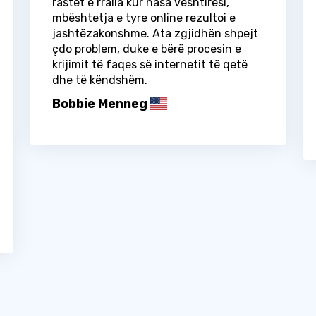
rastet e rralla kur hasa vështirësi,
mbështetja e tyre online rezultoi e
jashtëzakonshme. Ata zgjidhën shpejt
çdo problem, duke e bërë procesin e
krijimit të faqes së internetit të qetë
dhe të këndshëm.
Bobbie Menneg