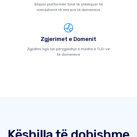
Shijoni platformën tonë të shkëlqyer të
menaxhimit të emrave të domeneve
Zgjerimet e Domenit
Zgjidhni nga një përzgjedhje e madhe e TLD-ve
të domeneve
Këshilla të dobishme