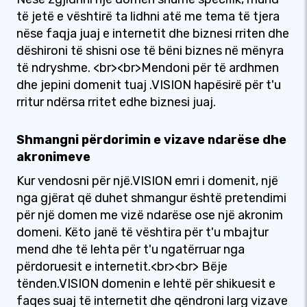
të jetë e vështirë ta lidhni atë me tema të tjera
nëse faqja juaj e internetit dhe biznesi rriten dhe
dëshironi të shisni ose të bëni biznes në mënyra
të ndryshme. <br><br>Mendoni për të ardhmen
dhe jepini domenit tuaj .VISION hapësirë për t'u
rritur ndërsa rritet edhe biznesi juaj.
Shmangni përdorimin e vizave ndarëse dhe
akronimeve
Kur vendosni për një.VISION emri i domenit, një
nga gjërat që duhet shmangur është pretendimi
për një domen me vizë ndarëse ose një akronim
domeni. Këto janë të vështira për t'u mbajtur
mend dhe të lehta për t'u ngatërruar nga
përdoruesit e internetit.<br><br> Bëje
tënden.VISION domenin e lehtë për shikuesit e
faqes suaj të internetit dhe qëndroni larg vizave