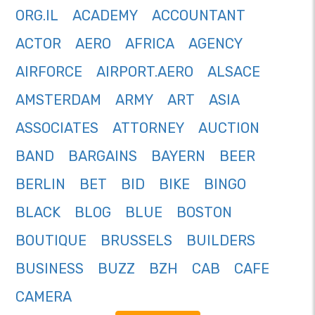
ORG.IL
ACADEMY
ACCOUNTANT
ACTOR
AERO
AFRICA
AGENCY
AIRFORCE
AIRPORT.AERO
ALSACE
AMSTERDAM
ARMY
ART
ASIA
ASSOCIATES
ATTORNEY
AUCTION
BAND
BARGAINS
BAYERN
BEER
BERLIN
BET
BID
BIKE
BINGO
BLACK
BLOG
BLUE
BOSTON
BOUTIQUE
BRUSSELS
BUILDERS
BUSINESS
BUZZ
BZH
CAB
CAFE
CAMERA