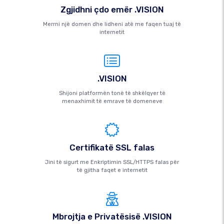
Zgjidhni çdo emër .VISION
Merrni një domen dhe lidheni atë me faqen tuaj të
internetit
.VISION
Shijoni platformën tonë të shkëlqyer të
menaxhimit të emrave të domeneve
Certifikatë SSL falas
Jini të sigurt me Enkriptimin SSL/HTTPS falas për
të gjitha faqet e internetit
Mbrojtja e Privatësisë .VISION