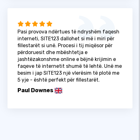
Pasi provova ndërtues të ndryshëm faqesh
interneti, SITE123 dallohet si më i miri për
fillestarët si unë. Procesi i tij miqësor për
përdoruesit dhe mbështetja e
jashtëzakonshme online e bëjnë krijimin e
faqeve të internetit shumë të lehtë. Unë me
besim i jap SITE123 një vlerësim të plotë me
5 yje - është perfekt për fillestarët.
Paul Downes