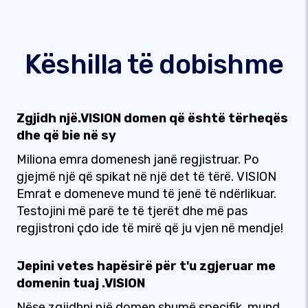
Këshilla të dobishme
Zgjidh një.VISION domen që është tërheqës
dhe që bie në sy
Miliona emra domenesh janë regjistruar. Po
gjejmë një që spikat në një det të tërë. VISION
Emrat e domeneve mund të jenë të ndërlikuar.
Testojini më parë te të tjerët dhe më pas
regjistroni çdo ide të mirë që ju vjen në mendje!
Jepini vetes hapësirë për t'u zgjeruar me
domenin tuaj .VISION
Nëse zgjidhni një domen shumë specifik, mund