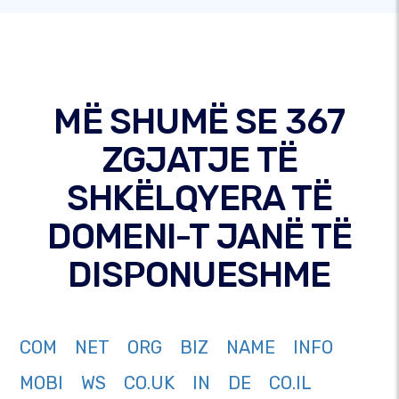
MË SHUMË SE 367
ZGJATJE TË
SHKËLQYERA TË
DOMENI-T JANË TË
DISPONUESHME
COM
NET
ORG
BIZ
NAME
INFO
MOBI
WS
CO.UK
IN
DE
CO.IL