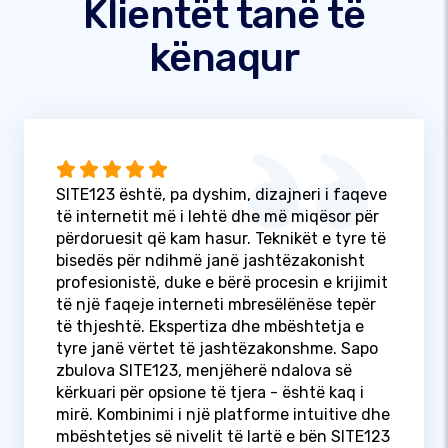
Klientët tanë të
kënaqur
SITE123 është, pa dyshim, dizajneri i faqeve
të internetit më i lehtë dhe më miqësor për
përdoruesit që kam hasur. Teknikët e tyre të
bisedës për ndihmë janë jashtëzakonisht
profesionistë, duke e bërë procesin e krijimit
të një faqeje interneti mbresëlënëse tepër
të thjeshtë. Ekspertiza dhe mbështetja e
tyre janë vërtet të jashtëzakonshme. Sapo
zbulova SITE123, menjëherë ndalova së
kërkuari për opsione të tjera - është kaq i
mirë. Kombinimi i një platforme intuitive dhe
mbështetjes së nivelit të lartë e bën SITE123