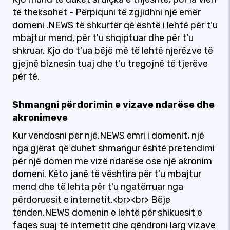
të theksohet - Përpiquni të zgjidhni një emër
domeni .NEWS të shkurtër që është i lehtë për t'u
mbajtur mend, për t'u shqiptuar dhe për t'u
shkruar. Kjo do t'ua bëjë më të lehtë njerëzve të
gjejnë biznesin tuaj dhe t'u tregojnë të tjerëve
për të.
Shmangni përdorimin e vizave ndarëse dhe
akronimeve
Kur vendosni për një.NEWS emri i domenit, një
nga gjërat që duhet shmangur është pretendimi
për një domen me vizë ndarëse ose një akronim
domeni. Këto janë të vështira për t'u mbajtur
mend dhe të lehta për t'u ngatërruar nga
përdoruesit e internetit.<br><br> Bëje
tënden.NEWS domenin e lehtë për shikuesit e
faqes suaj të internetit dhe qëndroni larg vizave