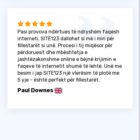
Pasi provova ndërtues të ndryshëm faqesh
interneti, SITE123 dallohet si më i miri për
fillestarët si unë. Procesi i tij miqësor për
përdoruesit dhe mbështetja e
jashtëzakonshme online e bëjnë krijimin e
faqeve të internetit shumë të lehtë. Unë me
besim i jap SITE123 një vlerësim të plotë me
5 yje - është perfekt për fillestarët.
Paul Downes