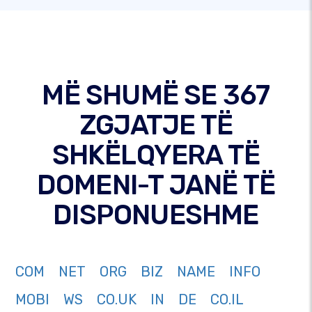
MË SHUMË SE 367
ZGJATJE TË
SHKËLQYERA TË
DOMENI-T JANË TË
DISPONUESHME
COM
NET
ORG
BIZ
NAME
INFO
MOBI
WS
CO.UK
IN
DE
CO.IL