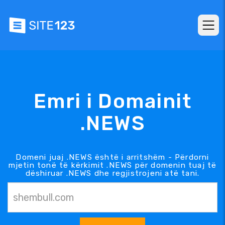
Emri i Domainit
.NEWS
Domeni juaj .NEWS është i arritshëm - Përdorni
mjetin tonë të kërkimit .NEWS për domenin tuaj të
dëshiruar .NEWS dhe regjistrojeni atë tani.