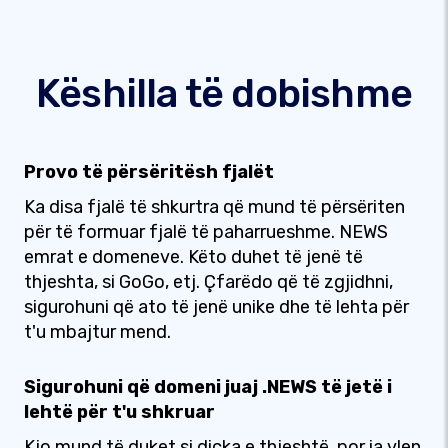
Këshilla të dobishme
Provo të përsëritësh fjalët
Ka disa fjalë të shkurtra që mund të përsëriten
për të formuar fjalë të paharrueshme. NEWS
emrat e domeneve. Këto duhet të jenë të
thjeshta, si GoGo, etj. Çfarëdo që të zgjidhni,
sigurohuni që ato të jenë unike dhe të lehta për
t'u mbajtur mend.
Sigurohuni që domeni juaj .NEWS të jetë i
lehtë për t'u shkruar
Kjo mund të duket si diçka e thjeshtë, por ia vlen