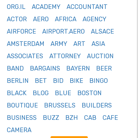
ORG.IL
ACADEMY
ACCOUNTANT
ACTOR
AERO
AFRICA
AGENCY
AIRFORCE
AIRPORT.AERO
ALSACE
AMSTERDAM
ARMY
ART
ASIA
ASSOCIATES
ATTORNEY
AUCTION
BAND
BARGAINS
BAYERN
BEER
BERLIN
BET
BID
BIKE
BINGO
BLACK
BLOG
BLUE
BOSTON
BOUTIQUE
BRUSSELS
BUILDERS
BUSINESS
BUZZ
BZH
CAB
CAFE
CAMERA