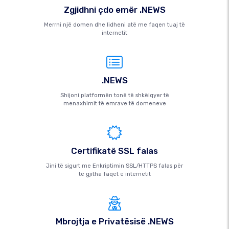
Zgjidhni çdo emër .NEWS
Merrni një domen dhe lidheni atë me faqen tuaj të
internetit
.NEWS
Shijoni platformën tonë të shkëlqyer të
menaxhimit të emrave të domeneve
Certifikatë SSL falas
Jini të sigurt me Enkriptimin SSL/HTTPS falas për
të gjitha faqet e internetit
Mbrojtja e Privatësisë .NEWS