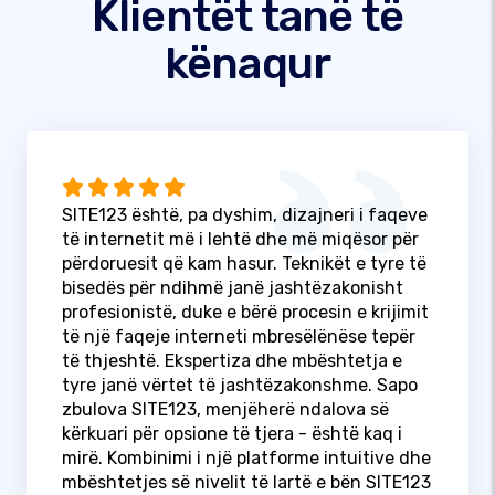
Klientët tanë të
kënaqur
SITE123 është, pa dyshim, dizajneri i faqeve
të internetit më i lehtë dhe më miqësor për
përdoruesit që kam hasur. Teknikët e tyre të
bisedës për ndihmë janë jashtëzakonisht
profesionistë, duke e bërë procesin e krijimit
të një faqeje interneti mbresëlënëse tepër
të thjeshtë. Ekspertiza dhe mbështetja e
tyre janë vërtet të jashtëzakonshme. Sapo
zbulova SITE123, menjëherë ndalova së
kërkuari për opsione të tjera - është kaq i
mirë. Kombinimi i një platforme intuitive dhe
mbështetjes së nivelit të lartë e bën SITE123