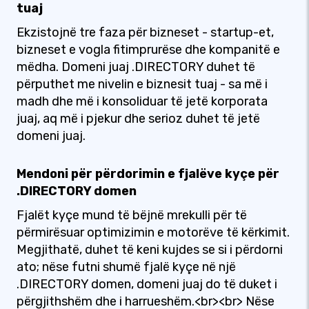
tuaj
Ekzistojnë tre faza për bizneset - startup-et,
bizneset e vogla fitimprurëse dhe kompanitë e
mëdha. Domeni juaj .DIRECTORY duhet të
përputhet me nivelin e biznesit tuaj - sa më i
madh dhe më i konsoliduar të jetë korporata
juaj, aq më i pjekur dhe serioz duhet të jetë
domeni juaj.
Mendoni për përdorimin e fjalëve kyçe për
.DIRECTORY domen
Fjalët kyçe mund të bëjnë mrekulli për të
përmirësuar optimizimin e motorëve të kërkimit.
Megjithatë, duhet të keni kujdes se si i përdorni
ato; nëse futni shumë fjalë kyçe në një
.DIRECTORY domen, domeni juaj do të duket i
përgjithshëm dhe i harrueshëm.<br><br> Nëse