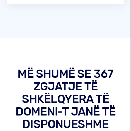
MË SHUMË SE 367
ZGJATJE TË
SHKËLQYERA TË
DOMENI-T JANË TË
DISPONUESHME