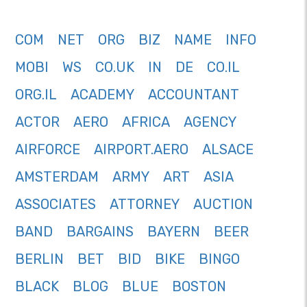
COM
NET
ORG
BIZ
NAME
INFO
MOBI
WS
CO.UK
IN
DE
CO.IL
ORG.IL
ACADEMY
ACCOUNTANT
ACTOR
AERO
AFRICA
AGENCY
AIRFORCE
AIRPORT.AERO
ALSACE
AMSTERDAM
ARMY
ART
ASIA
ASSOCIATES
ATTORNEY
AUCTION
BAND
BARGAINS
BAYERN
BEER
BERLIN
BET
BID
BIKE
BINGO
BLACK
BLOG
BLUE
BOSTON