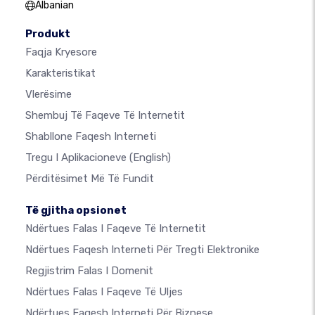
Albanian
Produkt
Faqja Kryesore
Karakteristikat
Vlerësime
Shembuj Të Faqeve Të Internetit
Shabllone Faqesh Interneti
Tregu I Aplikacioneve
(English)
Përditësimet Më Të Fundit
Të gjitha opsionet
Ndërtues Falas I Faqeve Të Internetit
Ndërtues Faqesh Interneti Për Tregti Elektronike
Regjistrim Falas I Domenit
Ndërtues Falas I Faqeve Të Uljes
Ndërtues Faqesh Interneti Për Biznese