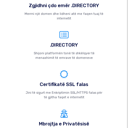
Zgjidhni çdo emër .DIRECTORY
Merrni një domen dhe lidheni atë me faqen tuaj të
internetit
.DIRECTORY
Shijoni platformën tonë të shkëlqyer të
menaxhimit të emrave të domeneve
Certifikatë SSL falas
Jini të sigurt me Enkriptimin SSL/HTTPS falas për
të gjitha faqet e internetit
Mbrojtja e Privatësisë