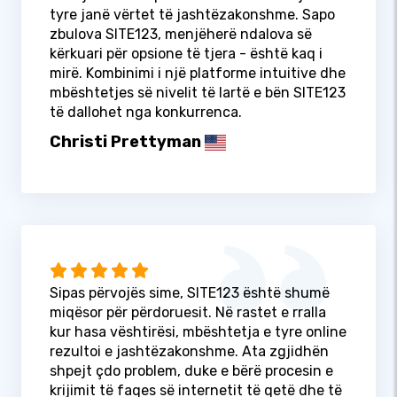
tyre janë vërtet të jashtëzakonshme. Sapo
zbulova SITE123, menjëherë ndalova së
kërkuari për opsione të tjera - është kaq i
mirë. Kombinimi i një platforme intuitive dhe
mbështetjes së nivelit të lartë e bën SITE123
të dallohet nga konkurrenca.
Christi Prettyman
Sipas përvojës sime, SITE123 është shumë
miqësor për përdoruesit. Në rastet e rralla
kur hasa vështirësi, mbështetja e tyre online
rezultoi e jashtëzakonshme. Ata zgjidhën
shpejt çdo problem, duke e bërë procesin e
krijimit të faqes së internetit të qetë dhe të