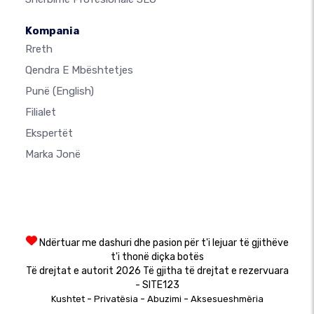
Kompania
Rreth
Qendra E Mbështetjes
Punë
(English)
Filialet
Ekspertët
Marka Jonë
Ndërtuar me dashuri dhe pasion për t'i lejuar të gjithëve
t'i thonë diçka botës
Të drejtat e autorit 2026 Të gjitha të drejtat e rezervuara
- SITE123
-
-
-
Kushtet
Privatësia
Abuzimi
Aksesueshmëria