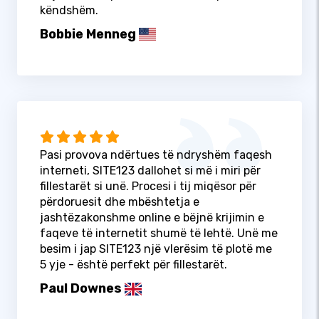
këndshëm.
Bobbie Menneg
Pasi provova ndërtues të ndryshëm faqesh
interneti, SITE123 dallohet si më i miri për
fillestarët si unë. Procesi i tij miqësor për
përdoruesit dhe mbështetja e
jashtëzakonshme online e bëjnë krijimin e
faqeve të internetit shumë të lehtë. Unë me
besim i jap SITE123 një vlerësim të plotë me
5 yje - është perfekt për fillestarët.
Paul Downes