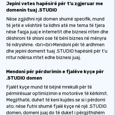
Jepini vetes hapësirë për t'u zgjeruar me
domenin tuaj .STUDIO
Nëse zgjidhni një domen shumë specifik, mund
të jetë e vështirë ta lidhni atë me tema të tjera
nëse faqja juaj e internetit dhe biznesi rriten dhe
dëshironi të shisni ose të bëni biznes në mënyra
të ndryshme. <br><br>Mendoni për të ardhmen
dhe jepini domenit tuaj .STUDIO hapësirë për t'u
rritur ndërsa rritet edhe biznesi juaj.
Mendoni për përdorimin e fjalëve kyçe për
.STUDIO domen
Fjalët kyçe mund të bëjnë mrekulli për të
përmirësuar optimizimin e motorëve të kërkimit.
Megjithatë, duhet të keni kujdes se si i përdorni
ato; nëse futni shumë fjalë kyçe në një .STUDIO
domen, domeni juaj do të duket i përgjithshëm