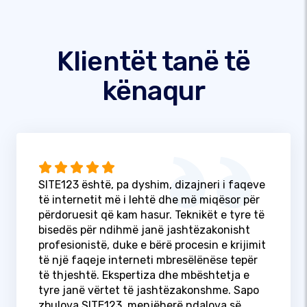
Klientët tanë të
kënaqur
SITE123 është, pa dyshim, dizajneri i faqeve
të internetit më i lehtë dhe më miqësor për
përdoruesit që kam hasur. Teknikët e tyre të
bisedës për ndihmë janë jashtëzakonisht
profesionistë, duke e bërë procesin e krijimit
të një faqeje interneti mbresëlënëse tepër
të thjeshtë. Ekspertiza dhe mbështetja e
tyre janë vërtet të jashtëzakonshme. Sapo
zbulova SITE123, menjëherë ndalova së