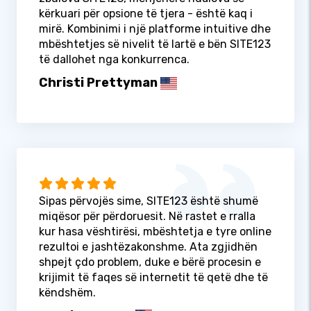
kërkuari për opsione të tjera - është kaq i
mirë. Kombinimi i një platforme intuitive dhe
mbështetjes së nivelit të lartë e bën SITE123
të dallohet nga konkurrenca.
Christi Prettyman
Sipas përvojës sime, SITE123 është shumë
miqësor për përdoruesit. Në rastet e rralla
kur hasa vështirësi, mbështetja e tyre online
rezultoi e jashtëzakonshme. Ata zgjidhën
shpejt çdo problem, duke e bërë procesin e
krijimit të faqes së internetit të qetë dhe të
këndshëm.