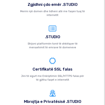
Zgjidhni çdo emër .STUDIO
Merrni një domen dhe lidheni atë me faqen tuaj të
internetit
.STUDIO
Shijoni platformën tonë të shkëlqyer të
menaxhimit të emrave të domeneve
Certifikatë SSL falas
Jini të sigurt me Enkriptimin SSL/HTTPS falas për
të gjitha faqet e internetit
Mbrojtja e Privatësisë .STUDIO