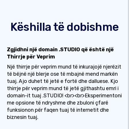
Këshilla të dobishme
Zgjidhni një domain .STUDIO që është një
Thirrje për Veprim
Një thirrje për veprim mund të inkurajojë njerëzit
të bëjnë një blerje ose të mbajnë mend markën
tuaj. Ajo duhet të jetë e fortë dhe dalluese. Kjo
thirrje për veprim mund të jetë gjithashtu emri i
domain-it tuaj .STUDIO! <br><br>Eksperimentoni
me opsione të ndryshme dhe zbuloni çfarë
funksionon për faqen tuaj të internetit dhe
biznesin tuaj.