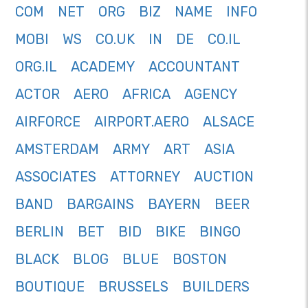
COM
NET
ORG
BIZ
NAME
INFO
MOBI
WS
CO.UK
IN
DE
CO.IL
ORG.IL
ACADEMY
ACCOUNTANT
ACTOR
AERO
AFRICA
AGENCY
AIRFORCE
AIRPORT.AERO
ALSACE
AMSTERDAM
ARMY
ART
ASIA
ASSOCIATES
ATTORNEY
AUCTION
BAND
BARGAINS
BAYERN
BEER
BERLIN
BET
BID
BIKE
BINGO
BLACK
BLOG
BLUE
BOSTON
BOUTIQUE
BRUSSELS
BUILDERS