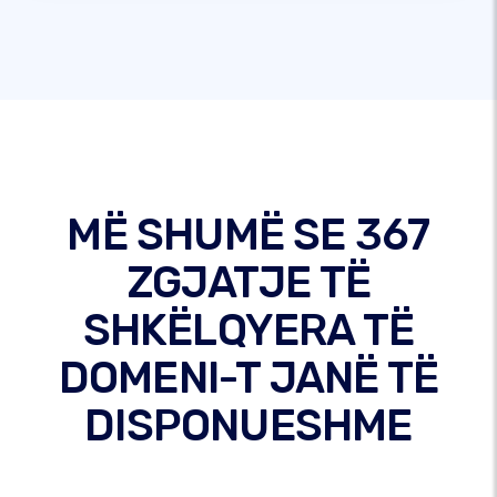
MË SHUMË SE 367
ZGJATJE TË
SHKËLQYERA TË
DOMENI-T JANË TË
DISPONUESHME