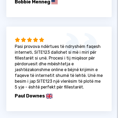
Bobbie Menneg
Pasi provova ndërtues të ndryshëm faqesh
interneti, SITE123 dallohet si më i miri për
fillestarët si unë. Procesi i tij miqësor për
përdoruesit dhe mbështetja e
jashtëzakonshme online e bëjnë krijimin e
faqeve të internetit shumë të lehtë. Unë me
besim i jap SITE123 një vlerësim të plotë me
5 yje - është perfekt për fillestarët.
Paul Downes