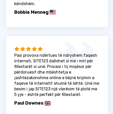
këndshëm.
Bobbie Menneg
Pasi provova ndërtues të ndryshëm faqesh
interneti, SITE123 dallohet si më i miri për
fillestarët si unë. Procesi i tij miqësor për
përdoruesit dhe mbështetja e
jashtëzakonshme online e bëjnë krijimin e
faqeve të internetit shumë të lehtë. Unë me
besim i jap SITE123 një vlerësim të plotë me
5 yje - është perfekt për fillestarët.
Paul Downes