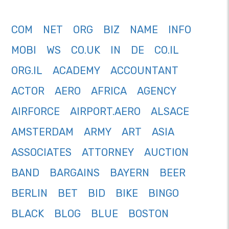
COM
NET
ORG
BIZ
NAME
INFO
MOBI
WS
CO.UK
IN
DE
CO.IL
ORG.IL
ACADEMY
ACCOUNTANT
ACTOR
AERO
AFRICA
AGENCY
AIRFORCE
AIRPORT.AERO
ALSACE
AMSTERDAM
ARMY
ART
ASIA
ASSOCIATES
ATTORNEY
AUCTION
BAND
BARGAINS
BAYERN
BEER
BERLIN
BET
BID
BIKE
BINGO
BLACK
BLOG
BLUE
BOSTON