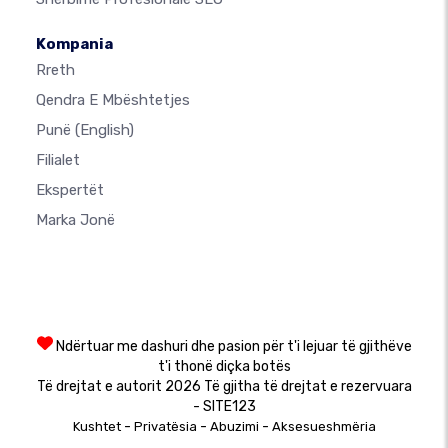
Kompania
Rreth
Qendra E Mbështetjes
Punë
(English)
Filialet
Ekspertët
Marka Jonë
Ndërtuar me dashuri dhe pasion për t'i lejuar të gjithëve
t'i thonë diçka botës
Të drejtat e autorit 2026 Të gjitha të drejtat e rezervuara
- SITE123
-
-
-
Kushtet
Privatësia
Abuzimi
Aksesueshmëria