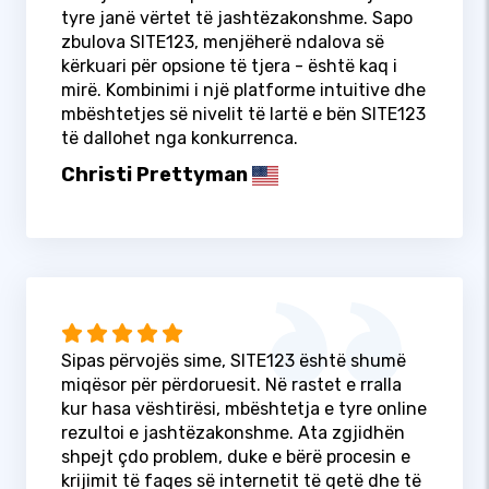
tyre janë vërtet të jashtëzakonshme. Sapo
zbulova SITE123, menjëherë ndalova së
kërkuari për opsione të tjera - është kaq i
mirë. Kombinimi i një platforme intuitive dhe
mbështetjes së nivelit të lartë e bën SITE123
të dallohet nga konkurrenca.
Christi Prettyman
Sipas përvojës sime, SITE123 është shumë
miqësor për përdoruesit. Në rastet e rralla
kur hasa vështirësi, mbështetja e tyre online
rezultoi e jashtëzakonshme. Ata zgjidhën
shpejt çdo problem, duke e bërë procesin e
krijimit të faqes së internetit të qetë dhe të