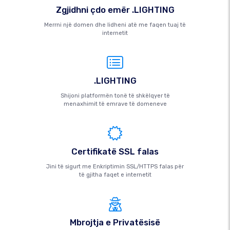
Zgjidhni çdo emër .LIGHTING
Merrni një domen dhe lidheni atë me faqen tuaj të
internetit
.LIGHTING
Shijoni platformën tonë të shkëlqyer të
menaxhimit të emrave të domeneve
Certifikatë SSL falas
Jini të sigurt me Enkriptimin SSL/HTTPS falas për
të gjitha faqet e internetit
Mbrojtja e Privatësisë