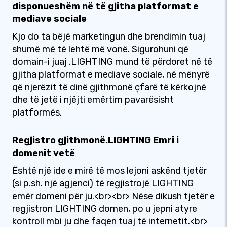
disponueshëm në të gjitha platformat e
mediave sociale
Kjo do ta bëjë marketingun dhe brendimin tuaj
shumë më të lehtë më vonë. Sigurohuni që
domain-i juaj .LIGHTING mund të përdoret në të
gjitha platformat e mediave sociale, në mënyrë
që njerëzit të dinë gjithmonë çfarë të kërkojnë
dhe të jetë i njëjti emërtim pavarësisht
platformës.
Regjistro gjithmonë.LIGHTING Emri i
domenit vetë
Është një ide e mirë të mos lejoni askënd tjetër
(si p.sh. një agjenci) të regjistrojë LIGHTING
emër domeni për ju.<br><br> Nëse dikush tjetër e
regjistron LIGHTING domen, po u jepni atyre
kontroll mbi ju dhe faqen tuaj të internetit.<br>