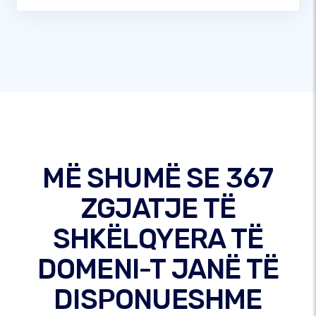
MË SHUMË SE 367
ZGJATJE TË
SHKËLQYERA TË
DOMENI-T JANË TË
DISPONUESHME