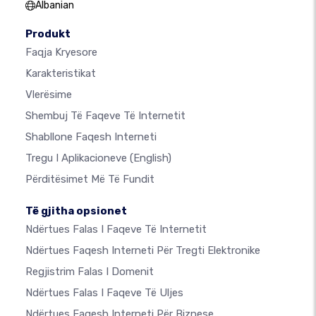
Albanian
Produkt
Faqja Kryesore
Karakteristikat
Vlerësime
Shembuj Të Faqeve Të Internetit
Shabllone Faqesh Interneti
Tregu I Aplikacioneve
(English)
Përditësimet Më Të Fundit
Të gjitha opsionet
Ndërtues Falas I Faqeve Të Internetit
Ndërtues Faqesh Interneti Për Tregti Elektronike
Regjistrim Falas I Domenit
Ndërtues Falas I Faqeve Të Uljes
Ndërtues Faqesh Interneti Për Biznese