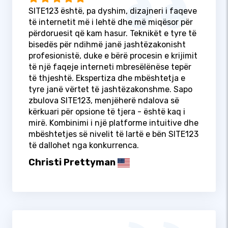
SITE123 është, pa dyshim, dizajneri i faqeve
të internetit më i lehtë dhe më miqësor për
përdoruesit që kam hasur. Teknikët e tyre të
bisedës për ndihmë janë jashtëzakonisht
profesionistë, duke e bërë procesin e krijimit
të një faqeje interneti mbresëlënëse tepër
të thjeshtë. Ekspertiza dhe mbështetja e
tyre janë vërtet të jashtëzakonshme. Sapo
zbulova SITE123, menjëherë ndalova së
kërkuari për opsione të tjera - është kaq i
mirë. Kombinimi i një platforme intuitive dhe
mbështetjes së nivelit të lartë e bën SITE123
të dallohet nga konkurrenca.
Christi Prettyman