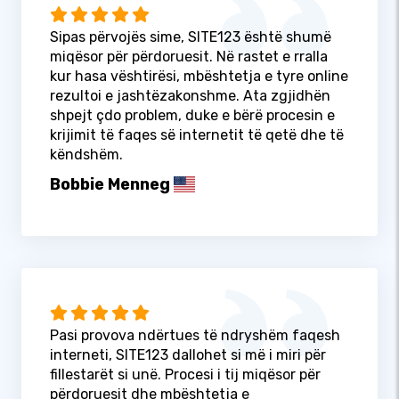
Sipas përvojës sime, SITE123 është shumë
miqësor për përdoruesit. Në rastet e rralla
kur hasa vështirësi, mbështetja e tyre online
rezultoi e jashtëzakonshme. Ata zgjidhën
shpejt çdo problem, duke e bërë procesin e
krijimit të faqes së internetit të qetë dhe të
këndshëm.
Bobbie Menneg
Pasi provova ndërtues të ndryshëm faqesh
interneti, SITE123 dallohet si më i miri për
fillestarët si unë. Procesi i tij miqësor për
përdoruesit dhe mbështetja e