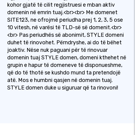
kohor gjatë të cilit regjistruesi e mban aktiv
domenin në emrin tuaj.<br><br> Me domenet
SITE123, ne ofrojmë periudha prej 1, 2, 3, 5 ose
10 vitesh, në varësi të TLD-së së domenit.<br>
<br> Pas periudhës së abonimit, STYLE domeni
duhet të rinovohet. Përndryshe, ai do të bëhet
joaktiv. Nëse nuk paguani për të rinovuar
domenin tuaj STYLE domen, domeni kthehet në
grupin e hapur të domeneve të disponueshme,
që do të thotë se kushdo mund ta pretendojë
atë. Mos e humbni qasjen në domenin tuaj.
STYLE domen duke u siguruar që ta rinovoni!