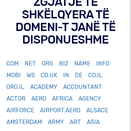
ZGJATJE TË
SHKËLQYERA TË
DOMENI-T JANË TË
DISPONUESHME
COM
NET
ORG
BIZ
NAME
INFO
MOBI
WS
CO.UK
IN
DE
CO.IL
ORG.IL
ACADEMY
ACCOUNTANT
ACTOR
AERO
AFRICA
AGENCY
AIRFORCE
AIRPORT.AERO
ALSACE
AMSTERDAM
ARMY
ART
ASIA