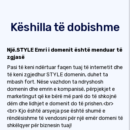
Këshilla të dobishme
Një.STYLE Emri i domenit është menduar të
zgjasë
Pasi të keni ndërtuar faqen tuaj të internetit dhe
të keni zgjedhur STYLE domenin, duhet ta
mbash fort. Nëse vazhdon ta ndryshosh
domenin dhe emrin e kompanisë, përpjekjet e
marketingut që ke bërë më parë do të shkojnë
dëm dhe lidhjet e domenit do të prishen.<br>
<br> Kjo është arsyeja pse është shumë e
rëndësishme të vendosni për një emër domeni të
shkëlqyer për biznesin tuaj!