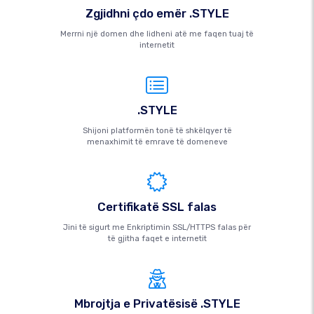
Zgjidhni çdo emër .STYLE
Merrni një domen dhe lidheni atë me faqen tuaj të
internetit
.STYLE
Shijoni platformën tonë të shkëlqyer të
menaxhimit të emrave të domeneve
Certifikatë SSL falas
Jini të sigurt me Enkriptimin SSL/HTTPS falas për
të gjitha faqet e internetit
Mbrojtja e Privatësisë .STYLE