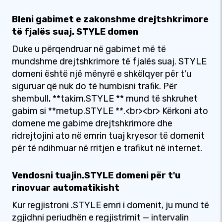
Bleni gabimet e zakonshme drejtshkrimore
të fjalës suaj. STYLE domen
Duke u përqendruar në gabimet më të
mundshme drejtshkrimore të fjalës suaj. STYLE
domeni është një mënyrë e shkëlqyer për t'u
siguruar që nuk do të humbisni trafik. Për
shembull, **takim.STYLE ** mund të shkruhet
gabim si **metup.STYLE **.<br><br> Kërkoni ato
domene me gabime drejtshkrimore dhe
ridrejtojini ato në emrin tuaj kryesor të domenit
për të ndihmuar në rritjen e trafikut në internet.
Vendosni tuajin.STYLE domeni për t'u
rinovuar automatikisht
Kur regjistroni .STYLE emri i domenit, ju mund të
zgjidhni periudhën e regjistrimit — intervalin