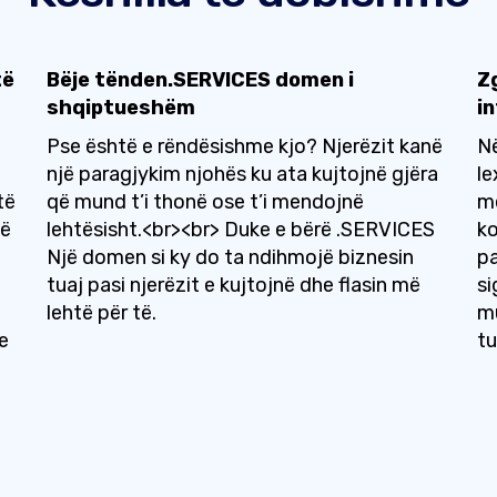
të
Bëje tënden.SERVICES domen i
Z
shqiptueshëm
in
Pse është e rëndësishme kjo? Njerëzit kanë
Në
një paragjykim njohës ku ata kujtojnë gjëra
le
të
që mund t’i thonë ose t’i mendojnë
me
të
lehtësisht.<br><br> Duke e bërë .SERVICES
ko
Një domen si ky do ta ndihmojë biznesin
pa
tuaj pasi njerëzit e kujtojnë dhe flasin më
si
lehtë për të.
mu
e
tu