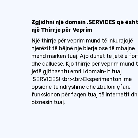
Zgjidhni një domain .SERVICES që ësh
një Thirrje për Veprim
Një thirrje për veprim mund të inkurajojë
njerëzit të bëjnë një blerje ose të mbajnë
mend markën tuaj. Ajo duhet të jetë e for
dhe dalluese. Kjo thirrje për veprim mund 
jetë gjithashtu emri i domain-it tuaj
.SERVICES! <br><br>Eksperimentoni me
opsione të ndryshme dhe zbuloni çfarë
funksionon për faqen tuaj të internetit dh
biznesin tuaj.