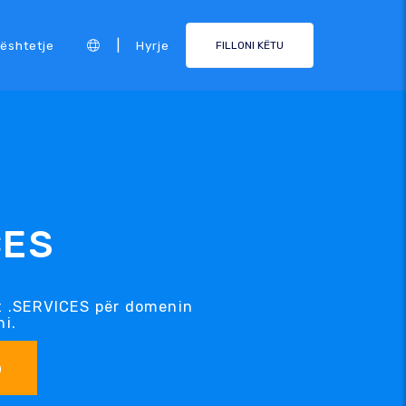
|
ështetje
Hyrje
FILLONI KËTU
CES
it .SERVICES për domenin
ni.
o