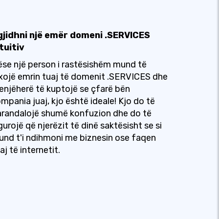
gjidhni një emër domeni .SERVICES
tuitiv
se një person i rastësishëm mund të
xojë emrin tuaj të domenit .SERVICES dhe
njëherë të kuptojë se çfarë bën
mpania juaj, kjo është ideale! Kjo do të
randalojë shumë konfuzion dhe do të
gurojë që njerëzit të dinë saktësisht se si
nd t'i ndihmoni me biznesin ose faqen
aj të internetit.