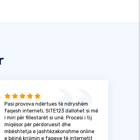
r
Pasi provova ndërtues të ndryshëm
faqesh interneti, SITE123 dallohet si më
i miri për fillestarët si unë. Procesi i tij
miqësor për përdoruesit dhe
mbështetja e jashtëzakonshme online
e bëjnë krijimin e faqeve të internetit