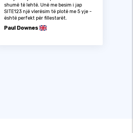
shumë të lehtë. Unë me besim i jap
SITE123 një vlerësim të plotë me 5 yje -
është perfekt për fillestarët.
Paul Downes