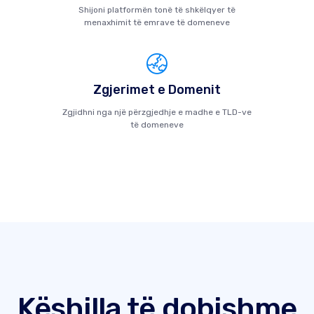
Shijoni platformën tonë të shkëlqyer të
menaxhimit të emrave të domeneve
Zgjerimet e Domenit
Zgjidhni nga një përzgjedhje e madhe e TLD-ve
të domeneve
Këshilla të dobishme