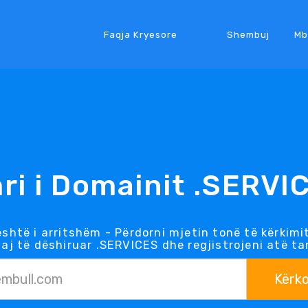
Faqja Kryesore
Shembuj
Mb
ri i Domainit .SERVI
shtë i arritshëm - Përdorni mjetin tonë të kërkim
aj të dëshiruar .SERVICES dhe regjistrojeni atë ta
Kërk