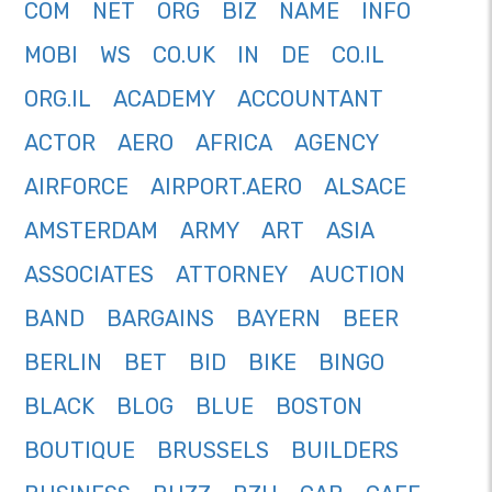
COM
NET
ORG
BIZ
NAME
INFO
MOBI
WS
CO.UK
IN
DE
CO.IL
ORG.IL
ACADEMY
ACCOUNTANT
ACTOR
AERO
AFRICA
AGENCY
AIRFORCE
AIRPORT.AERO
ALSACE
AMSTERDAM
ARMY
ART
ASIA
ASSOCIATES
ATTORNEY
AUCTION
BAND
BARGAINS
BAYERN
BEER
BERLIN
BET
BID
BIKE
BINGO
BLACK
BLOG
BLUE
BOSTON
BOUTIQUE
BRUSSELS
BUILDERS