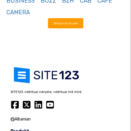
BUSINESS
BUZZ
BZH
CAB
CAFE
CAMERA
Shfaq më shumë
SITE123: ndërtuar ndryshe, ndërtuar më mirë.
Albanian