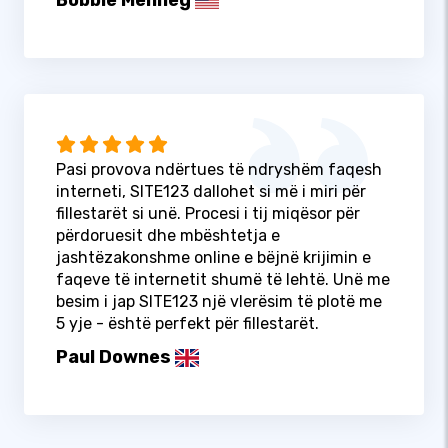
Pasi provova ndërtues të ndryshëm faqesh
interneti, SITE123 dallohet si më i miri për
fillestarët si unë. Procesi i tij miqësor për
përdoruesit dhe mbështetja e
jashtëzakonshme online e bëjnë krijimin e
faqeve të internetit shumë të lehtë. Unë me
besim i jap SITE123 një vlerësim të plotë me
5 yje - është perfekt për fillestarët.
Paul Downes