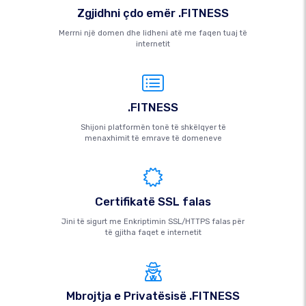
Zgjidhni çdo emër .FITNESS
Merrni një domen dhe lidheni atë me faqen tuaj të
internetit
.FITNESS
Shijoni platformën tonë të shkëlqyer të
menaxhimit të emrave të domeneve
Certifikatë SSL falas
Jini të sigurt me Enkriptimin SSL/HTTPS falas për
të gjitha faqet e internetit
Mbrojtja e Privatësisë .FITNESS