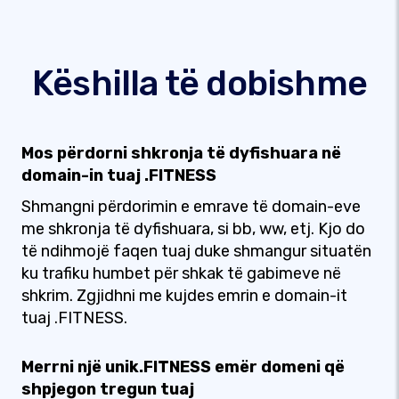
Këshilla të dobishme
Mos përdorni shkronja të dyfishuara në
domain-in tuaj .FITNESS
Shmangni përdorimin e emrave të domain-eve
me shkronja të dyfishuara, si bb, ww, etj. Kjo do
të ndihmojë faqen tuaj duke shmangur situatën
ku trafiku humbet për shkak të gabimeve në
shkrim. Zgjidhni me kujdes emrin e domain-it
tuaj .FITNESS.
Merrni një unik.FITNESS emër domeni që
shpjegon tregun tuaj