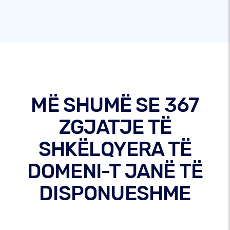
MË SHUMË SE 367
ZGJATJE TË
SHKËLQYERA TË
DOMENI-T JANË TË
DISPONUESHME