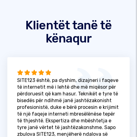
Klientët tanë të
kënaqur
SITE123 është, pa dyshim, dizajneri i faqeve
të internetit më i lehtë dhe më miqësor për
përdoruesit që kam hasur. Teknikët e tyre të
bisedës për ndihmë janë jashtëzakonisht
profesionistë, duke e bërë procesin e krijimit
të një faqeje interneti mbresëlënëse tepër
të thjeshtë. Ekspertiza dhe mbështetja e
tyre janë vërtet të jashtëzakonshme. Sapo
zbulova SITE123, menjëherë ndalova së