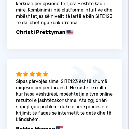
kërkuari për opsione të tjera - është kaq i
mirë. Kombinimi i një platforme intuitive dhe
mbështetjes së nivelit të lartë e bën SITE123
të dallohet nga konkurrenca.
Christi Prettyman
Sipas përvojës sime, SITE123 është shumë
miqësor për përdoruesit. Në rastet e rralla
kur hasa vështirësi, mbështetja e tyre online
rezultoi e jashtëzakonshme. Ata zgjidhën
shpejt çdo problem, duke e bërë procesin e
krijimit të faqes së internetit të qetë dhe të
këndshëm.
Bobbie Menneg