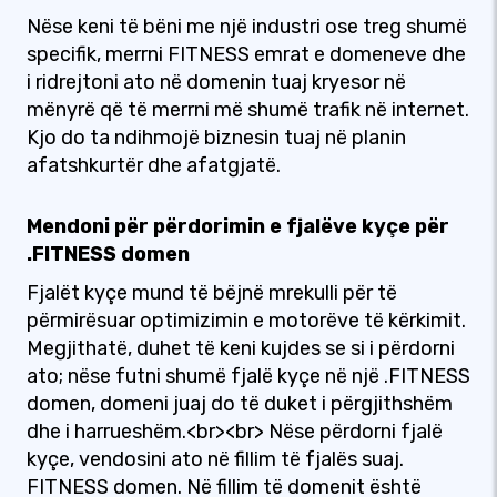
Nëse keni të bëni me një industri ose treg shumë
specifik, merrni FITNESS emrat e domeneve dhe
i ridrejtoni ato në domenin tuaj kryesor në
mënyrë që të merrni më shumë trafik në internet.
Kjo do ta ndihmojë biznesin tuaj në planin
afatshkurtër dhe afatgjatë.
Mendoni për përdorimin e fjalëve kyçe për
.FITNESS domen
Fjalët kyçe mund të bëjnë mrekulli për të
përmirësuar optimizimin e motorëve të kërkimit.
Megjithatë, duhet të keni kujdes se si i përdorni
ato; nëse futni shumë fjalë kyçe në një .FITNESS
domen, domeni juaj do të duket i përgjithshëm
dhe i harrueshëm.<br><br> Nëse përdorni fjalë
kyçe, vendosini ato në fillim të fjalës suaj.
FITNESS domen. Në fillim të domenit është