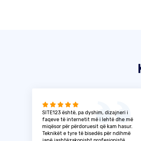
SITE123 është, pa dyshim, dizajneri i
faqeve të internetit më i lehtë dhe më
miqësor për përdoruesit që kam hasur.
Teknikët e tyre të bisedës për ndihmë
janë jashtëzakonisht profesionistë,