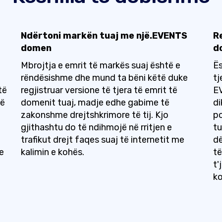
Ndërtoni markën tuaj me një.EVENTS
R
domen
d
Mbrojtja e emrit të markës suaj është e
Ës
rëndësishme dhe mund ta bëni këtë duke
tj
të
regjistruar versione të tjera të emrit të
E
të
domenit tuaj, madje edhe gabime të
di
zakonshme drejtshkrimore të tij. Kjo
po
gjithashtu do të ndihmojë në rritjen e
tu
trafikut drejt faqes suaj të internetit me
dë
e
kalimin e kohës.
të
t'
ko