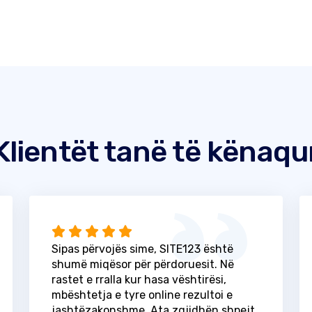
Klientët tanë të kënaqu
Sipas përvojës sime, SITE123 është
shumë miqësor për përdoruesit. Në
rastet e rralla kur hasa vështirësi,
mbështetja e tyre online rezultoi e
jashtëzakonshme. Ata zgjidhën shpejt