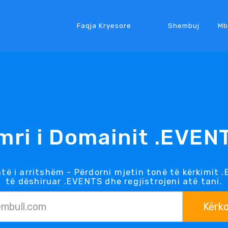
Faqja Kryesore
Shembuj
Mb
mri i Domainit .EVEN
të i arritshëm - Përdorni mjetin tonë të kërkimit 
të dëshiruar .EVENTS dhe regjistrojeni atë tani.
Kërk