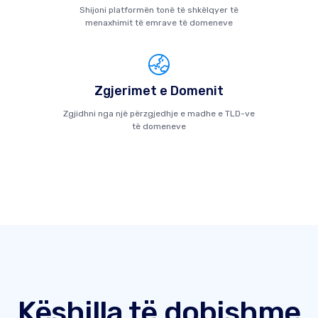
Shijoni platformën tonë të shkëlqyer të
menaxhimit të emrave të domeneve
Zgjerimet e Domenit
Zgjidhni nga një përzgjedhje e madhe e TLD-ve
të domeneve
Këshilla të dobishme