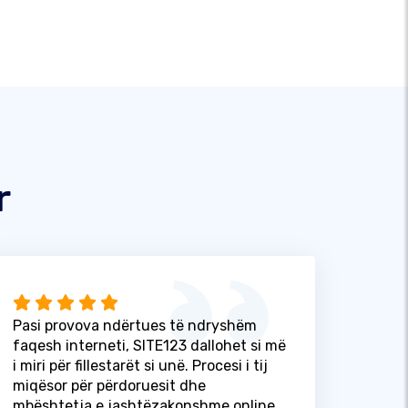
r
Pasi provova ndërtues të ndryshëm
faqesh interneti, SITE123 dallohet si më
i miri për fillestarët si unë. Procesi i tij
miqësor për përdoruesit dhe
mbështetja e jashtëzakonshme online