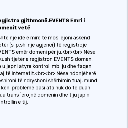
egjistro gjithmonë.EVENTS Emri i
omenit vetë
htë një ide e mirë të mos lejoni askënd
etër (si p.sh. një agjenci) të regjistrojë
VENTS emër domeni për ju.<br><br> Nëse
kush tjetër e regjistron EVENTS domen,
 u jepni atyre kontroll mbi ju dhe faqen
aj të internetit.<br><br> Nëse ndonjëherë
shironi të ndryshoni shërbimin tuaj, mund
 keni probleme pasi ata nuk do të duan
jua transferojnë domenin dhe t'ju japin
ntrollin e tij.