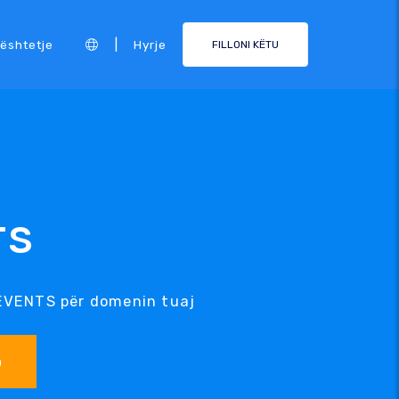
|
ështetje
Hyrje
FILLONI KËTU
TS
.EVENTS për domenin tuaj
o