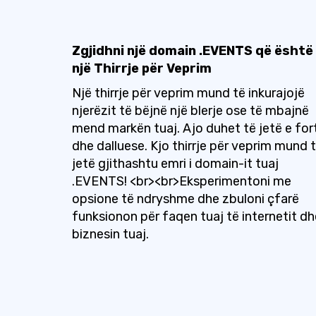
Zgjidhni një domain .EVENTS që është
një Thirrje për Veprim
Një thirrje për veprim mund të inkurajojë
njerëzit të bëjnë një blerje ose të mbajnë
mend markën tuaj. Ajo duhet të jetë e for
dhe dalluese. Kjo thirrje për veprim mund 
jetë gjithashtu emri i domain-it tuaj
.EVENTS! <br><br>Eksperimentoni me
opsione të ndryshme dhe zbuloni çfarë
funksionon për faqen tuaj të internetit dh
biznesin tuaj.