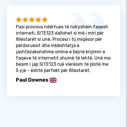
Pasi provova ndërtues të ndryshëm faqesh
interneti, SITE123 dallohet si më i miri për
fillestarët si unë. Procesi i tij miqësor për
përdoruesit dhe mbështetja e
jashtëzakonshme online e bëjnë krijimin e
faqeve të internetit shumë të lehtë. Unë me
besim i jap SITE123 një vlerësim të plotë me
5 yje - është perfekt për fillestarët.
Paul Downes