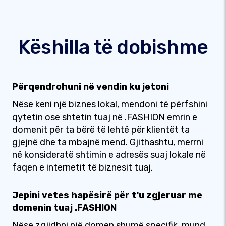
Këshilla të dobishme
Përqendrohuni në vendin ku jetoni
Nëse keni një biznes lokal, mendoni të përfshini
qytetin ose shtetin tuaj në .FASHION emrin e
domenit për ta bërë të lehtë për klientët ta
gjejnë dhe ta mbajnë mend. Gjithashtu, merrni
në konsideratë shtimin e adresës suaj lokale në
faqen e internetit të biznesit tuaj.
Jepini vetes hapësirë për t'u zgjeruar me
domenin tuaj .FASHION
Nëse zgjidhni një domen shumë specifik, mund