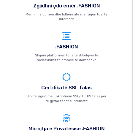
Zgjidhni çdo emër .FASHION
Merrni një domen dhe lidheni atë me faqen tuaj të
internetit
.FASHION
Shijoni platformën tonë të shkëlqyer të
menaxhimit të emrave të domeneve
Certifikatë SSL falas
Jini të sigurt me Enkriptimin SSL/HTTPS falas për
të gjitha faqet e internetit
Mbrojtja e Privatësisë .FASHION