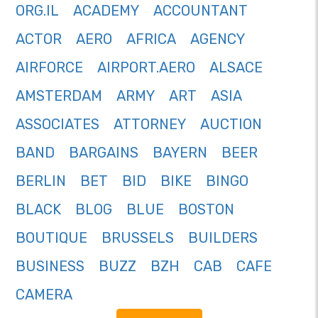
ORG.IL
ACADEMY
ACCOUNTANT
ACTOR
AERO
AFRICA
AGENCY
AIRFORCE
AIRPORT.AERO
ALSACE
AMSTERDAM
ARMY
ART
ASIA
ASSOCIATES
ATTORNEY
AUCTION
BAND
BARGAINS
BAYERN
BEER
BERLIN
BET
BID
BIKE
BINGO
BLACK
BLOG
BLUE
BOSTON
BOUTIQUE
BRUSSELS
BUILDERS
BUSINESS
BUZZ
BZH
CAB
CAFE
CAMERA