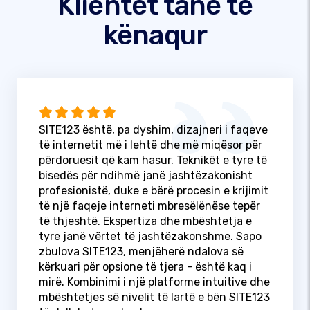
Klientët tanë të
kënaqur
SITE123 është, pa dyshim, dizajneri i faqeve
të internetit më i lehtë dhe më miqësor për
përdoruesit që kam hasur. Teknikët e tyre të
bisedës për ndihmë janë jashtëzakonisht
profesionistë, duke e bërë procesin e krijimit
të një faqeje interneti mbresëlënëse tepër
të thjeshtë. Ekspertiza dhe mbështetja e
tyre janë vërtet të jashtëzakonshme. Sapo
zbulova SITE123, menjëherë ndalova së
kërkuari për opsione të tjera - është kaq i
mirë. Kombinimi i një platforme intuitive dhe
mbështetjes së nivelit të lartë e bën SITE123