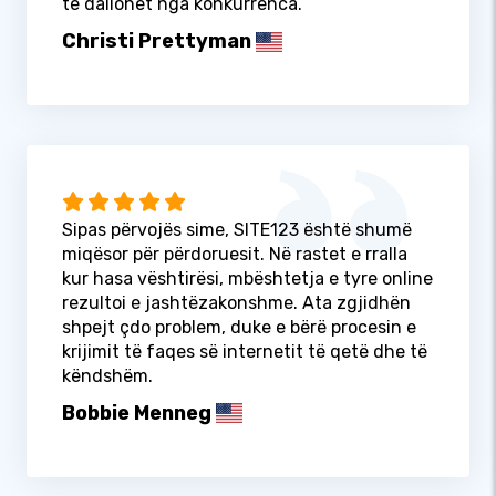
të dallohet nga konkurrenca.
Christi Prettyman
Sipas përvojës sime, SITE123 është shumë
miqësor për përdoruesit. Në rastet e rralla
kur hasa vështirësi, mbështetja e tyre online
rezultoi e jashtëzakonshme. Ata zgjidhën
shpejt çdo problem, duke e bërë procesin e
krijimit të faqes së internetit të qetë dhe të
këndshëm.
Bobbie Menneg