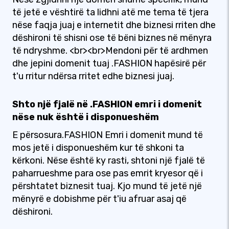
të jetë e vështirë ta lidhni atë me tema të tjera
nëse faqja juaj e internetit dhe biznesi rriten dhe
dëshironi të shisni ose të bëni biznes në mënyra
të ndryshme. <br><br>Mendoni për të ardhmen
dhe jepini domenit tuaj .FASHION hapësirë për
t'u rritur ndërsa rritet edhe biznesi juaj.
Shto një fjalë në .FASHION emri i domenit
nëse nuk është i disponueshëm
E përsosura.FASHION Emri i domenit mund të
mos jetë i disponueshëm kur të shkoni ta
kërkoni. Nëse është ky rasti, shtoni një fjalë të
paharrueshme para ose pas emrit kryesor që i
përshtatet biznesit tuaj. Kjo mund të jetë një
mënyrë e dobishme për t'iu afruar asaj që
dëshironi.