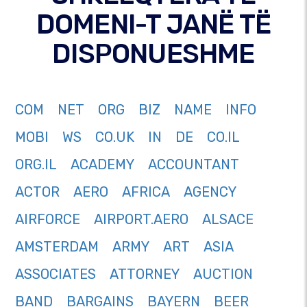
DOMENI-T JANË TË
DISPONUESHME
COM
NET
ORG
BIZ
NAME
INFO
MOBI
WS
CO.UK
IN
DE
CO.IL
ORG.IL
ACADEMY
ACCOUNTANT
ACTOR
AERO
AFRICA
AGENCY
AIRFORCE
AIRPORT.AERO
ALSACE
AMSTERDAM
ARMY
ART
ASIA
ASSOCIATES
ATTORNEY
AUCTION
BAND
BARGAINS
BAYERN
BEER