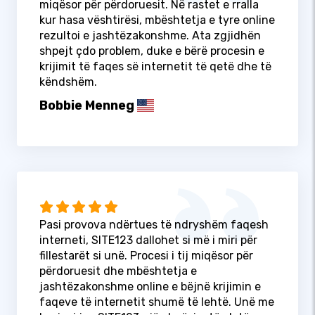
miqësor për përdoruesit. Në rastet e rralla
kur hasa vështirësi, mbështetja e tyre online
rezultoi e jashtëzakonshme. Ata zgjidhën
shpejt çdo problem, duke e bërë procesin e
krijimit të faqes së internetit të qetë dhe të
këndshëm.
Bobbie Menneg
Pasi provova ndërtues të ndryshëm faqesh
interneti, SITE123 dallohet si më i miri për
fillestarët si unë. Procesi i tij miqësor për
përdoruesit dhe mbështetja e
jashtëzakonshme online e bëjnë krijimin e
faqeve të internetit shumë të lehtë. Unë me