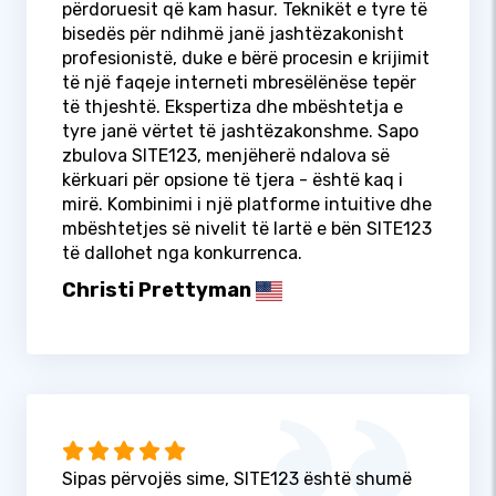
përdoruesit që kam hasur. Teknikët e tyre të
bisedës për ndihmë janë jashtëzakonisht
profesionistë, duke e bërë procesin e krijimit
të një faqeje interneti mbresëlënëse tepër
të thjeshtë. Ekspertiza dhe mbështetja e
tyre janë vërtet të jashtëzakonshme. Sapo
zbulova SITE123, menjëherë ndalova së
kërkuari për opsione të tjera - është kaq i
mirë. Kombinimi i një platforme intuitive dhe
mbështetjes së nivelit të lartë e bën SITE123
të dallohet nga konkurrenca.
Christi Prettyman
Sipas përvojës sime, SITE123 është shumë