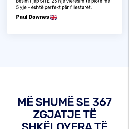
besim i jap SITE123 një vlerësim të plotë me
5 yje - është perfekt për fillestarët.
Paul Downes
MË SHUMË SE 367
ZGJATJE TË
SHKËLQYERA TË