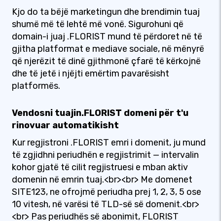
Kjo do ta bëjë marketingun dhe brendimin tuaj
shumë më të lehtë më vonë. Sigurohuni që
domain-i juaj .FLORIST mund të përdoret në të
gjitha platformat e mediave sociale, në mënyrë
që njerëzit të dinë gjithmonë çfarë të kërkojnë
dhe të jetë i njëjti emërtim pavarësisht
platformës.
Vendosni tuajin.FLORIST domeni për t'u
rinovuar automatikisht
Kur regjistroni .FLORIST emri i domenit, ju mund
të zgjidhni periudhën e regjistrimit — intervalin
kohor gjatë të cilit regjistruesi e mban aktiv
domenin në emrin tuaj.<br><br> Me domenet
SITE123, ne ofrojmë periudha prej 1, 2, 3, 5 ose
10 vitesh, në varësi të TLD-së së domenit.<br>
<br> Pas periudhës së abonimit, FLORIST