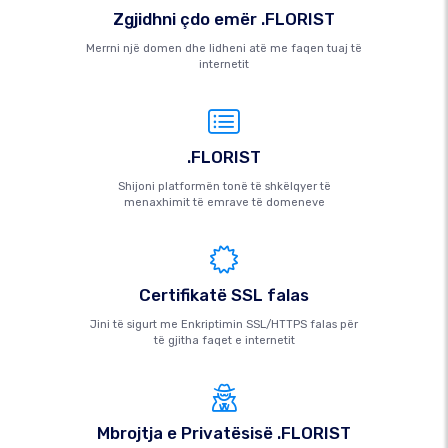
Zgjidhni çdo emër .FLORIST
Merrni një domen dhe lidheni atë me faqen tuaj të
internetit
.FLORIST
Shijoni platformën tonë të shkëlqyer të
menaxhimit të emrave të domeneve
Certifikatë SSL falas
Jini të sigurt me Enkriptimin SSL/HTTPS falas për
të gjitha faqet e internetit
Mbrojtja e Privatësisë .FLORIST