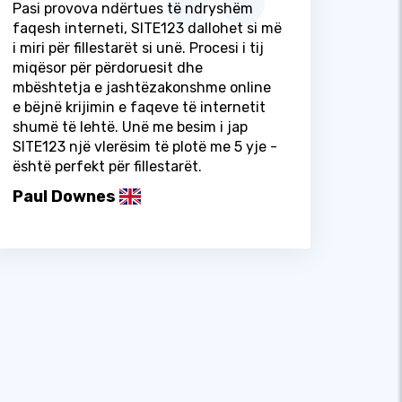
Pasi provova ndërtues të ndryshëm
faqesh interneti, SITE123 dallohet si më
i miri për fillestarët si unë. Procesi i tij
miqësor për përdoruesit dhe
mbështetja e jashtëzakonshme online
e bëjnë krijimin e faqeve të internetit
shumë të lehtë. Unë me besim i jap
SITE123 një vlerësim të plotë me 5 yje -
është perfekt për fillestarët.
Paul Downes