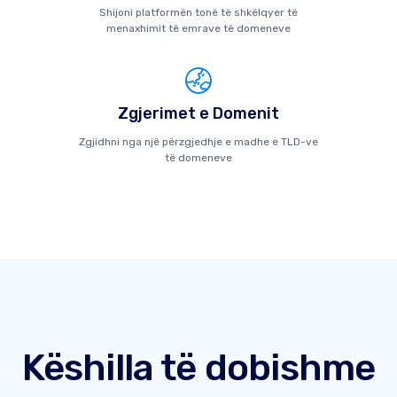
Shijoni platformën tonë të shkëlqyer të
menaxhimit të emrave të domeneve
Zgjerimet e Domenit
Zgjidhni nga një përzgjedhje e madhe e TLD-ve
të domeneve
Këshilla të dobishme