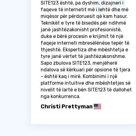
SITE123 është, pa dyshim, dizajneri i
faqeve të internetit më i lehtë dhe më
miqësor për përdoruesit që kam hasur.
Teknikët e tyre të bisedës për ndihmë
janë jashtëzakonisht profesionistë,
duke e bërë procesin e krijimit të një
faqeje interneti mbresëlënëse tepër të
thjeshtë. Ekspertiza dhe mbështetja e
tyre janë vërtet të jashtëzakonshme.
Sapo zbulova SITE123, menjëherë
ndalova së kërkuari për opsione të tjera
- është kaq i mirë. Kombinimi i një
platforme intuitive dhe mbështetjes së
nivelit të lartë e bën SITE123 të dallohet
nga konkurrenca.
Christi Prettyman