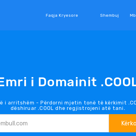
Faqja Kryesore
Shembuj
Mb
Emri i Domainit .COO
 i arritshëm - Përdorni mjetin tonë të kërkimit .
dëshiruar .COOL dhe regjistrojeni atë tani.
Kërk